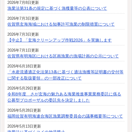
2026年7月8日更新
漁業法第31条の規定に基づく漁獲量等の公表について
2026年7月3日更新
佐賀県玄海海域における知事許可漁業の制限措置について
2026年7月3日更新
【中止】「玄海クリーンアップ作戦2026」を実施します
2026年7月1日更新
佐賀県有明海区における区画漁業の漁場計画の公示について
2026年6月18日更新
「水産流通適正化法第13条に基づく適法漁獲等証明書の交付等
に関する取扱要領」の一部改正について
2026年5月29日更新
令和8年度 さが玄海の魅力ある海業推進事業業務委託に係る
公募型プロポーザルの委託先を決定しました
2026年5月28日更新
福岡佐賀有明海連合海区漁業調整委員会の議事概要等について
2026年5月13日更新