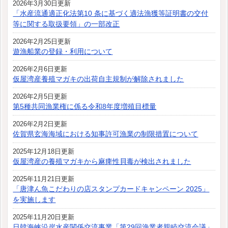
2026年3月30日更新
「水産流通適正化法第10 条に基づく適法漁獲等証明書の交付
等に関する取扱要領」の一部改正
2026年2月25日更新
遊漁船業の登録・利用について
2026年2月6日更新
仮屋湾産養殖マガキの出荷自主規制が解除されました
2026年2月5日更新
第5種共同漁業権に係る令和8年度増殖目標量
2026年2月2日更新
佐賀県玄海海域における知事許可漁業の制限措置について
2025年12月18日更新
仮屋湾産の養殖マガキから麻痺性貝毒が検出されました
2025年11月21日更新
「唐津ん魚こだわりの店スタンプカードキャンペーン 2025」
を実施します
2025年11月20日更新
日韓海峡沿岸水産関係交流事業「第29回漁業者親睦交流会議」