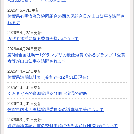
漁業法に基づくコイの放流禁止
2026年5月7日更新
佐賀県有明海漁業協同組合の西久保組合長が山口知事を訪問さ
れます
2026年4月27日更新
ガザミ採捕に係る委員会指示について
2026年4月24日更新
第3回全国牡蠣ー1グランプリの最優秀賞であるグランプリ受賞
者等が山口知事を訪問されます
2026年4月17日更新
佐賀県漁船統計表（令和7年12月31日現在）
2026年3月31日更新
くろまぐろの資源管理及び適正流通の徹底
2026年3月31日更新
佐賀県内水面漁場管理委員会の議事概要等について
2026年3月31日更新
適法漁獲等証明書の交付申請に係る水産庁HP新設について