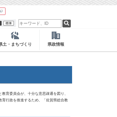
検
索
キ
ー
ワ
県土・まちづくり
県政情報
ー
ド
と教育委員会が、十分な意思疎通を図り、
教育行政を推進するため、「佐賀県総合教