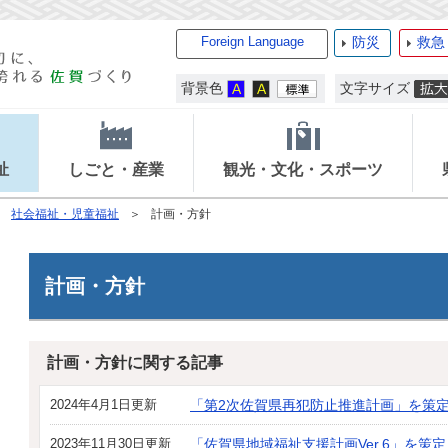
Foreign Language
防災
救急
背景色
文字サイズ
祉
しごと・産業
観光・文化・スポーツ
社会福祉・児童福祉
計画・方針
計画・方針
計画・方針に関する記事
2024年4月1日更新
「第2次佐賀県再犯防止推進計画」を策
2023年11月30日更新
「佐賀県地域福祉支援計画Ver.6」を策