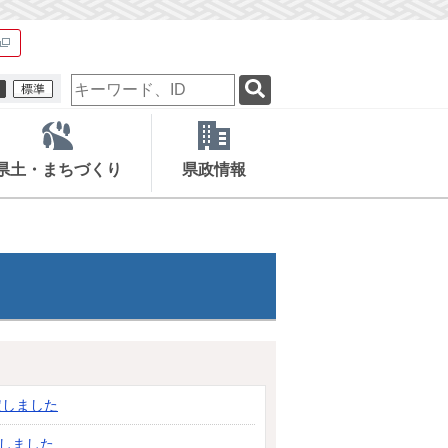
検
索
キ
ー
ワ
県土・まちづくり
県政情報
ー
ド
定しました
定しました