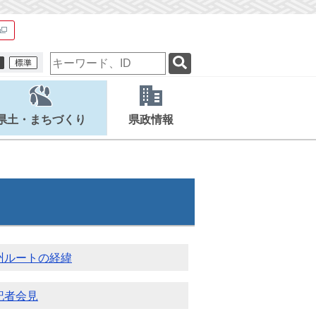
検
索
キ
ー
ワ
県土・まちづくり
県政情報
ー
ド
州ルートの経緯
記者会見