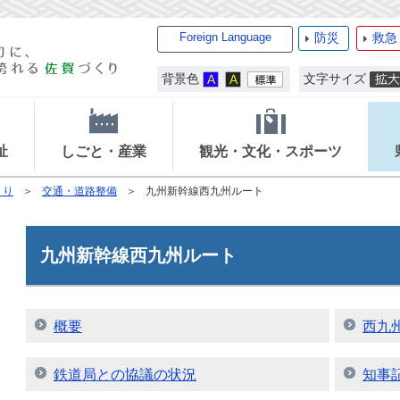
Foreign Language
防災
救急
背景色
文字サイズ
祉
しごと・産業
観光・文化・スポーツ
くり
交通・道路整備
九州新幹線西九州ルート
九州新幹線西九州ルート
概要
西九
鉄道局との協議の状況
知事