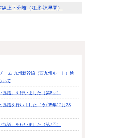
本線上下分離（江北-諫早間）
チーム 九州新幹線（西九州ルート）検
ついて
い協議」を行いました（第8回）
協議を行いました（令和5年12月28
い協議」を行いました（第7回）