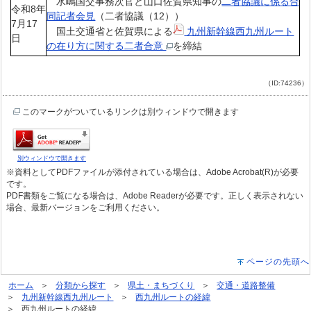
水嶋国交事務次官と山口佐賀県知事の
二者協議に係る合
令和8年
同記者会見
（二者協議（12））
7月17
国土交通省と佐賀県による
九州新幹線西九州ルート
日
の在り方に関する二者合意
を締結
（ID:74236）
このマークがついているリンクは別ウィンドウで開きます
別ウィンドウで開きます
※資料としてPDFファイルが添付されている場合は、Adobe Acrobat(R)が必要
です。
PDF書類をご覧になる場合は、Adobe Readerが必要です。正しく表示されない
場合、最新バージョンをご利用ください。
ページの先頭へ
ホーム
分類から探す
県土・まちづくり
交通・道路整備
九州新幹線西九州ルート
西九州ルートの経緯
西九州ルートの経緯