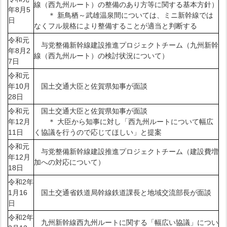
線（西九州ルート）の整備のあり方等に関する基本方針）
年8月5
＊ 新鳥栖～武雄温泉間については、ミニ新幹線では
日
なくフル規格により整備することが適当と判断する
令和元
与党整備新幹線建設推進プロジェクトチーム（九州新幹
年8月2
線（西九州ルート）の検討状況について）
7日
令和元
年10月
国土交通大臣と佐賀県知事が面談
28日
令和元
国土交通大臣と佐賀県知事が面談
年12月
＊ 大臣から知事に対し「西九州ルートについて幅広
11日
く協議を行うので応じてほしい」と提案
令和元
与党整備新幹線建設推進プロジェクトチーム（建設費増
年12月
加への対応について）
18日
令和2年
1月16
国土交通省鉄道局幹線鉄道課長と地域交流部長が面談
日
令和2年
九州新幹線西九州ルートに関する「幅広い協議」につい