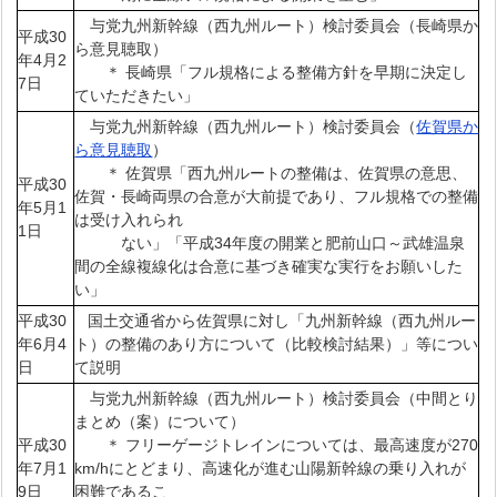
与党九州新幹線（西九州ルート）検討委員会（長崎県か
平成30
ら意見聴取）
年4月2
＊ 長崎県「フル規格による整備方針を早期に決定し
7日
ていただきたい」
与党九州新幹線（西九州ルート）検討委員会（
佐賀県か
ら意見聴取
）
＊ 佐賀県「西九州ルートの整備は、佐賀県の意思、
平成30
佐賀・長崎両県の合意が大前提であり、フル規格での整備
年5月1
は受け入れられ
1日
ない」「平成34年度の開業と肥前山口～武雄温泉
間の全線複線化は合意に基づき確実な実行をお願いした
い」
平成30
国土交通省から佐賀県に対し「九州新幹線（西九州ルー
年6月4
ト）の整備のあり方について（比較検討結果）」等につい
日
て説明
与党九州新幹線（西九州ルート）検討委員会（中間とり
まとめ（案）について）
平成30
＊ フリーゲージトレインについては、最高速度が270
年7月1
km/hにとどまり、高速化が進む山陽新幹線の乗り入れが
9日
困難であるこ