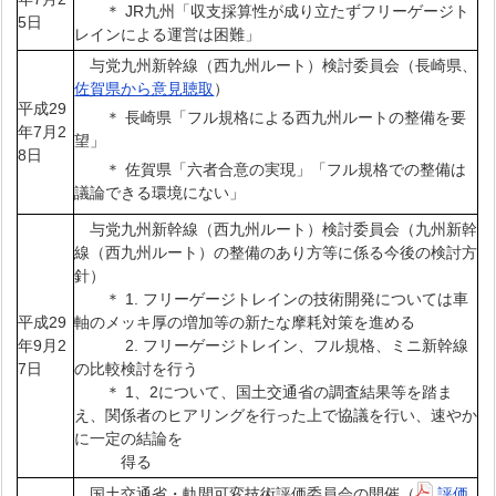
＊ JR九州「収支採算性が成り立たずフリーゲージト
5日
レインによる運営は困難」
与党九州新幹線（西九州ルート）検討委員会（長崎県、
佐賀県から意見聴取
）
平成29
＊ 長崎県「フル規格による西九州ルートの整備を要
年7月2
望」
8日
＊ 佐賀県「六者合意の実現」「フル規格での整備は
議論できる環境にない」
与党九州新幹線（西九州ルート）検討委員会（九州新幹
線（西九州ルート）の整備のあり方等に係る今後の検討方
針）
＊ 1. フリーゲージトレインの技術開発については車
平成29
軸のメッキ厚の増加等の新たな摩耗対策を進める
年9月2
2. フリーゲージトレイン、フル規格、ミニ新幹線
7日
の比較検討を行う
＊ 1、2について、国土交通省の調査結果等を踏ま
え、関係者のヒアリングを行った上で協議を行い、速やか
に一定の結論を
得る
国土交通省・軌間可変技術評価委員会の開催（
評価