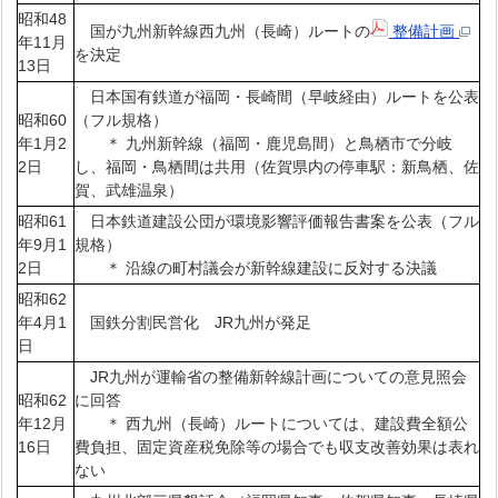
昭和48
国が九州新幹線西九州（長崎）ルートの
整備計画
年11月
を決定
13日
日本国有鉄道が福岡・長崎間（早岐経由）ルートを公表
昭和60
（フル規格）
年1月2
＊ 九州新幹線（福岡・鹿児島間）と鳥栖市で分岐
2日
し、福岡・鳥栖間は共用（佐賀県内の停車駅：新鳥栖、佐
賀、武雄温泉）
昭和61
日本鉄道建設公団が環境影響評価報告書案を公表（フル
年9月1
規格）
2日
＊ 沿線の町村議会が新幹線建設に反対する決議
昭和62
年4月1
国鉄分割民営化 JR九州が発足
日
JR九州が運輸省の整備新幹線計画についての意見照会
昭和62
に回答
年12月
＊ 西九州（長崎）ルートについては、建設費全額公
16日
費負担、固定資産税免除等の場合でも収支改善効果は表れ
ない