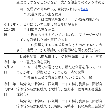
望にどうつながるのかなど、大きな視点での考えを求める
国土交通省鉄道局次長と佐賀県副知事が
協議
＊ 鉄道局次長の主な意見
・ ルートは佐賀駅を通るルートが最も効果が高
令和5年
く、負担については制度的な制約がある
12月28
＊ 副知事の主な意見
日
・ 現在の状況を招いているのは、フリーゲージト
レインを断念した国の責任である
・ 佐賀駅を通るフル規格は失うものがはるかに大
きく、地元で一から議論して合意形成を図る必要がある
長崎県知事、JR九州社長、佐賀県知事による地元三者
令和6年
トップ意見交換を実施
5月13
＊ 今、地元で合意はなく、新たな合意を作っていく
日
ことが難しい課題だということを三者で認識
＊ 今後も三者で意見交換していくことで一致
令和6年
与党 九州新幹線（西九州ルート）検討委員会 関係自
7月24
治体等から意見聴取（大村市、嬉野市、佐賀商工会議所、
日
佐賀市）
与党 九州新幹線（西九州ルート）検討委員会（関係自
治体等から意見聴取（長崎県、長崎市、長崎県商工会議所