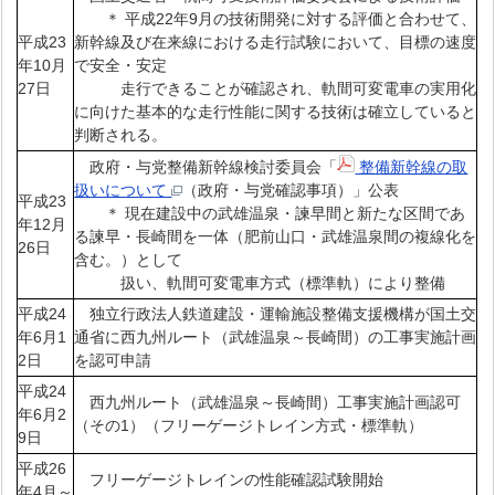
＊ 平成22年9月の技術開発に対する評価と合わせて、
平成23
新幹線及び在来線における走行試験において、目標の速度
年10月
で安全・安定
27日
走行できることが確認され、軌間可変電車の実用化
に向けた基本的な走行性能に関する技術は確立していると
判断される。
政府・与党整備新幹線検討委員会「
整備新幹線の取
扱いについて
（政府・与党確認事項）」公表
平成23
＊ 現在建設中の武雄温泉・諫早間と新たな区間であ
年12月
る諫早・長崎間を一体（肥前山口・武雄温泉間の複線化を
26日
含む。）として
扱い、軌間可変電車方式（標準軌）により整備
平成24
独立行政法人鉄道建設・運輸施設整備支援機構が国土交
年6月1
通省に西九州ルート（武雄温泉～長崎間）の工事実施計画
2日
を認可申請
平成24
西九州ルート（武雄温泉～長崎間）工事実施計画認可
年6月2
（その1）（フリーゲージトレイン方式・標準軌）
9日
平成26
フリーゲージトレインの性能確認試験開始
年4月～