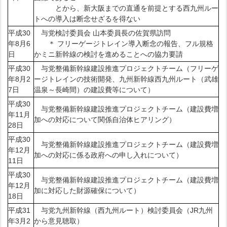
とから、新大阪までの直通を前提とする西九州ルー
トへの導入は断念せざるを得ない
平成30
与党検討委員会 山本委員長の佐賀県訪問
年8月6
＊ フリーゲージトレイン導入断念の報告、フル規格
日
かミニ新幹線の検討を進めることへの協力要請
平成30
与党整備新幹線建設推進プロジェクトチーム（フリーゲ
年8月2
ージトレインの技術開発、九州新幹線西九州ルート（武雄
7日
温泉～長崎間）の建設費等について）
平成30
与党整備新幹線建設推進プロジェクトチーム（建設費増
年11月
加への対応について関係自治体ヒアリング）
28日
平成30
与党整備新幹線建設推進プロジェクトチーム（建設費増
年12月
加への対応に係る政府への申し入れについて）
11日
平成30
与党整備新幹線建設推進プロジェクトチーム（建設費増
年12月
加に対応した財源確保について）
18日
平成31
与党九州新幹線（西九州ルート）検討委員会（JR九州
年3月2
から意見聴取）