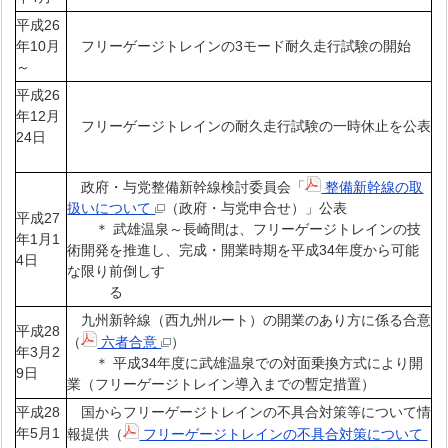
平成26
年10月
フリーゲージトレインの3モード耐久走行試験の開始
～
平成26
年12月
フリーゲージトレインの耐久走行試験の一時休止を公表
24日
政府・与党整備新幹線検討委員会「
整備新幹線の取
扱いについて
（政府・与党申合せ）」公表
平成27
＊ 武雄温泉～長崎間は、フリーゲージトレインの技
年1月1
術開発を推進し、完成・開業時期を平成34年度から可能
4日
な限り前倒しす
る
九州新幹線（西九州ルート）の開業のあり方に係る合意
平成28
（
六者合意
）
年3月2
＊ 平成34年度に武雄温泉での対面乗換方式により開
9日
業（フリーゲージトレイン導入までの暫定措置）
平成28
国からフリーゲージトレインの不具合対策等について情
年5月1
報提供（
フリーゲージトレインの不具合対策について