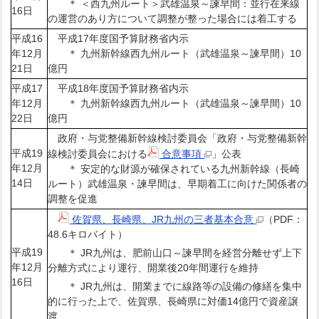
＊ ＜西九州ルート＞武雄温泉～諫早間：並行在来線
16日
の運営のあり方について調整が整った場合には着工する
平成16
平成17年度国予算財務省内示
年12月
＊ 九州新幹線西九州ルート（武雄温泉～諫早間）10
21日
億円
平成17
平成18年度国予算財務省内示
年12月
＊ 九州新幹線西九州ルート（武雄温泉～諫早間）10
22日
億円
政府・与党整備新幹線検討委員会「政府・与党整備新幹
平成19
線検討委員会における
合意事項
」公表
年12月
＊ 安定的な財源が確保されている九州新幹線（長崎
14日
ルート）武雄温泉・諫早間は、早期着工に向けた関係者の
調整を促進
佐賀県、長崎県、JR九州の三者基本合意
（PDF：
48.6キロバイト）
平成19
＊ JR九州は、肥前山口～諫早間を経営分離せず上下
年12月
分離方式により運行、開業後20年間運行を維持
16日
＊ JR九州は、開業までに線路等の設備の修繕を集中
的に行った上で、佐賀県、長崎県に対価14億円で資産譲
渡