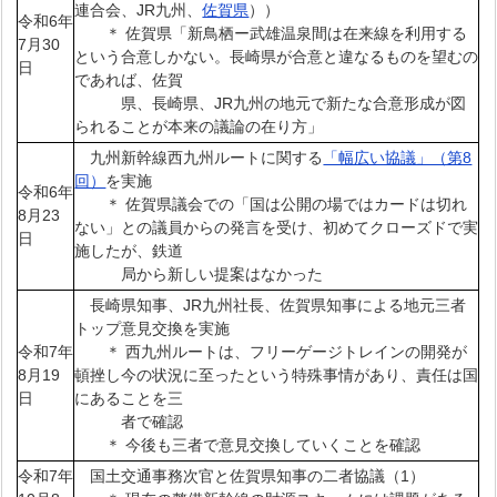
連合会、JR九州、
佐賀県
））
令和6年
＊ 佐賀県「新鳥栖ー武雄温泉間は在来線を利用する
7月30
という合意しかない。長崎県が合意と違なるものを望むの
日
であれば、佐賀
県、長崎県、JR九州の地元で新たな合意形成が図
られることが本来の議論の在り方」
九州新幹線西九州ルートに関する
「幅広い協議」（第8
回）
を実施
令和6年
＊ 佐賀県議会での「国は公開の場ではカードは切れ
8月23
ない」との議員からの発言を受け、初めてクローズドで実
日
施したが、鉄道
局から新しい提案はなかった
長崎県知事、JR九州社長、佐賀県知事による地元三者
トップ意見交換を実施
令和7年
＊ 西九州ルートは、フリーゲージトレインの開発が
8月19
頓挫し今の状況に至ったという特殊事情があり、責任は国
日
にあることを三
者で確認
＊ 今後も三者で意見交換していくことを確認
令和7年
国土交通事務次官と佐賀県知事の二者協議（1）