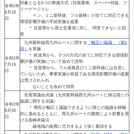
対象となる5つの整備方式（対面乗換、スーパー特急、フ
令和2年
リーゲージトレ
6月16
イン、ミニ新幹線、フル規格）の全てに対応できる
日
環境影響評価の手続実施を提案
＊ 佐賀県から国土交通省に対し、同意できないと回
答
九州新幹線西九州ルートに関する
「幅広い協議」（第2
回）
を実施
＊ 鉄道局から、5つの方式の全てに対応できる環境影
令和2年
響評価の実施について改めて説明
7月15
＊ 佐賀県から、フル規格及びミニ新幹線には合意し
日
ていないため、事業実施が前提である環境影響評価の提案
は受け入れられ
ないことを改めて回答
佐賀県議会決議（九州新幹線西九州ルートに係る国との
協議に関する決議）
令和2年
＊ 県民が幅広く議論できるように国との協議を積極
9月30
的に進めるとともに、西九州ルートの開業により影響を受
日
ける長崎本線沿
線地域の振興に尽力するよう強く要請する