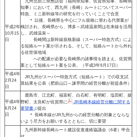
九州北部三県懇話会（福岡県知事、佐賀県知事、長崎県
知事）において、西九州（長崎）ルートについてスーパー
特急、ミニ新幹線等の研究を行っていくことで合意
＊ 以後、長崎県を中心にフル規格に替わる代替案が
平成2年
検討され、長崎県から、博多～武雄温泉間は在来線を活用
10月15
し、武雄温泉～
日
長崎間は新幹線規格新線（スーパー特急方式）によ
る短絡ルート案が示される。そして、短絡ルートから外れ
る佐世保地域
への配慮が必要な長崎県の諸事情を踏まえ、佐賀県
案として短絡ルート案を公表。（平成3年9月17日）
平成4年
JR九州がスーパー特急方式（短絡ルート）での収支試
2月24
算結果を公表（肥前山口～諫早間の経営分離が前提条件）
日
鹿島市、江北町、福富町、白石町、有明町、塩田町、嬉
平成4年
野町、太良町が佐賀県に
JR長崎本線経営分離に関する
6月24
要望書
提出
日
＊ 長崎本線がJR九州からの経営分離の対象とならな
いよう尽力をお願いするとともに、切に要望
九州新幹線長崎ルート建設促進連絡協議会（6者）申合
せ