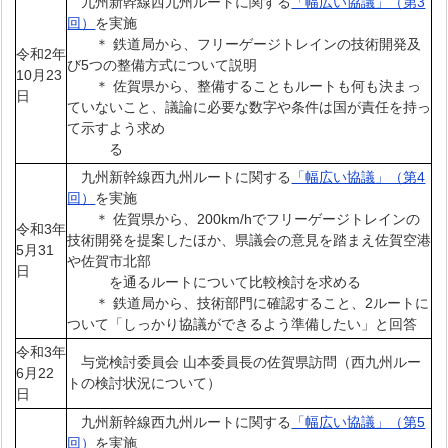
九州新幹線西九州ルートに関する
「幅広い協議」（第3
回）
を実施
＊ 鉄道局から、フリーゲージトレインの技術開発及
令和2年
び5つの整備方式について説明
10月23
＊ 佐賀県から、整備することもルートも何も決まっ
日
ていないこと、議論に必要な数字や条件は国が責任を持っ
て示すよう求め
る
九州新幹線西九州ルートに関する
「幅広い協議」（第4
回）
を実施
＊ 佐賀県から、200km/hでフリーゲージトレインの
令和3年
技術開発を提案したほか、県議会の意見を踏まえ佐賀空港
5月31
や佐賀市北部
日
を通るルートについて比較検討を求める
＊ 鉄道局から、技術部門に確認すること、2ルートに
ついて「しっかり協議ができるよう準備したい」と回答
令和3年
与党検討委員会 山本委員長の佐賀県訪問（西九州ルー
6月22
トの検討状況について）
日
九州新幹線西九州ルートに関する
「幅広い協議」（第5
回）
を実施