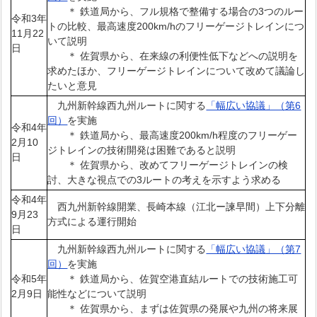
＊ 鉄道局から、フル規格で整備する場合の3つのルー
令和3年
トの比較、最高速度200km/hのフリーゲージトレインにつ
11月22
いて説明
日
＊ 佐賀県から、在来線の利便性低下などへの説明を
求めたほか、フリーゲージトレインについて改めて議論し
たいと意見
九州新幹線西九州ルートに関する
「幅広い協議」（第6
回）
を実施
令和4年
＊ 鉄道局から、最高速度200km/h程度のフリーゲー
2月10
ジトレインの技術開発は困難であると説明
日
＊ 佐賀県から、改めてフリーゲージトレインの検
討、大きな視点での3ルートの考えを示すよう求める
令和4年
西九州新幹線開業、長崎本線（江北ー諫早間）上下分離
9月23
方式による運行開始
日
九州新幹線西九州ルートに関する
「幅広い協議」（第7
回）
を実施
令和5年
＊ 鉄道局から、佐賀空港直結ルートでの技術施工可
2月9日
能性などについて説明
＊ 佐賀県から、まずは佐賀県の発展や九州の将来展