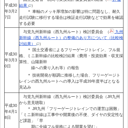
平成30
結果
）
年3月2
＊ 車軸のメッキ厚増加の影響は特に問題なし、耐久
7日
走行試験に移行する場合は検証走行試験などで効果を確認
する必要
与党九州新幹線（西九州ルート）検討委員会 （
九州
新幹線（西九州ルート）の整備のあり方について（比較検
討結果）
）
＊ 国土交通省によるフリーゲージトレイン、フル規
平成30
格、ミニ新幹線の比較検討結果（費用・投資効果・収支採
年3月3
算性、山陽新幹
0日
線への乗り入れ等）の報告
＊ 技術開発が順調に推移した場合、フリーゲージト
レインの西九州ルートへの導入は平成39年度半ばとなる
見込み
与党九州新幹線（西九州ルート）検討委員会（JR九州
から意見聴取）
平成30
＊ JR九州「フリーゲージトレインでの運営は困難」
年4月1
「ミニ新幹線は工事中や開業後の不便、ダイヤの安定性な
8日
ど課題」「早
期に全線フル規格による開業を望む」