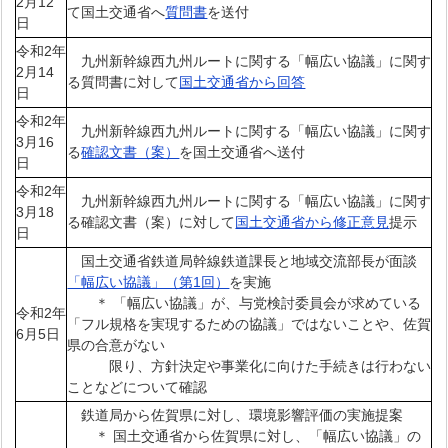
2月12
て国土交通省へ
質問書
を送付
日
令和2年
九州新幹線西九州ルートに関する「幅広い協議」に関す
2月14
る質問書に対して
国土交通省から回答
日
令和2年
九州新幹線西九州ルートに関する「幅広い協議」に関す
3月16
る
確認文書（案）
を国土交通省へ送付
日
令和2年
九州新幹線西九州ルートに関する「幅広い協議」に関す
3月18
る確認文書（案）に対して
国土交通省から修正意見
提示
日
国土交通省鉄道局幹線鉄道課長と地域交流部長が面談
「幅広い協議」（第1回）
を実施
＊ 「幅広い協議」が、与党検討委員会が求めている
令和2年
「フル規格を実現するための協議」ではないことや、佐賀
6月5日
県の合意がない
限り、方針決定や事業化に向けた手続きは行わない
ことなどについて確認
鉄道局から佐賀県に対し、環境影響評価の実施提案
＊ 国土交通省から佐賀県に対し、「幅広い協議」の