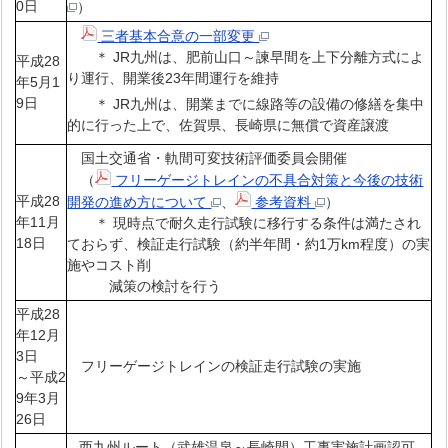
0日
）
三者基本合意の一部変更
＊ JR九州は、肥前山口～諫早間を上下分離方式によ
平成28
り運行、開業後23年間運行を維持
年5月1
9日
＊ JR九州は、開業までに線路等の設備の修繕を集中
的に行った上で、佐賀県、長崎県に無償で資産譲渡
国土交通省・軌間可変技術評価委員会開催
（
フリーゲージトレインの不具合対策と今後の技術
平成28
開発の進め方について
、
参考資料
）
年11月
＊ 現時点で耐久走行試験に移行する条件は満たされ
18日
ておらず、検証走行試験（約半年間・約1万km程度）の実
施やコスト削
減策の検討を行う
平成28
年12月
3日
フリーゲージトレインの検証走行試験の実施
～平成2
9年3月
26日
西九州ルート（武雄温泉～長崎間）工事実施計画認可