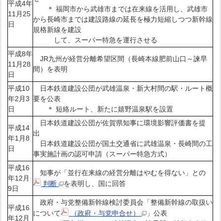
平成4年
＊ 福岡市から武雄市までは在来線を活用し、武雄市
11月25
から長崎市までは建設路線の延長を極力短縮しつつ新幹線
日
規格新線を建設
して、スーパー特急を運行させる
平成8年
JR九州が経営分離希望区間（長崎本線肥前山口～諫早
11月28
間）を表明
日
平成10
日本鉄道建設公団が武雄温泉・新大村間の駅・ルート概
年2月3
要を公表
日
＊ 短絡ルート、新たに嬉野温泉駅を設置
日本鉄道建設公団が佐賀県知事に環境影響評価書を提
平成14
出
年1月8
日本鉄道建設公団が国土交通省に武雄温泉・長崎間の工
日
事実施計画の認可申請（スーパー特急方式）
平成16
知事が「並行在来線の経営分離はやむを得ない」との
年12月
判断
を表明し、国に回答
9日
政府・与党整備新幹線検討委員会「整備新幹線の取扱い
平成16
について
（政府・与党申合せ）
」公表
年12月