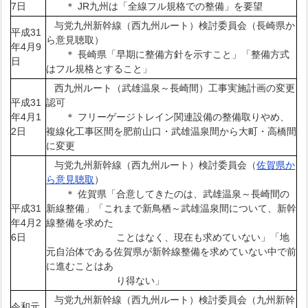
7日
＊ JR九州は「全線フル規格での整備」を要望
与党九州新幹線（西九州ルート）検討委員会（長崎県か
平成31
ら意見聴取）
年4月9
＊ 長崎県「早期に整備方針を示すこと」「整備方式
日
はフル規格とすること」
西九州ルート（武雄温泉～長崎間）工事実施計画の変更
平成31
認可
年4月1
＊ フリーゲージトレイン関連設備の整備取りやめ、
2日
複線化工事区間を肥前山口・武雄温泉間から大町・高橋間
に変更
与党九州新幹線（西九州ルート）検討委員会（
佐賀県か
ら意見聴取
）
＊ 佐賀県「合意してきたのは、武雄温泉～長崎間の
平成31
新線整備」「これまで新鳥栖～武雄温泉間について、新幹
年4月2
線整備を求めた
6日
ことはなく、現在も求めていない」「地
元自治体である佐賀県が新幹線整備を求めていない中で前
に進むことはあ
り得ない」
与党九州新幹線（西九州ルート）検討委員会（九州新幹
令和元