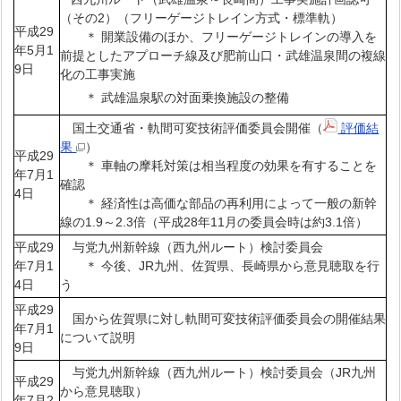
（その2）（フリーゲージトレイン方式・標準軌）
平成29
＊ 開業設備のほか、フリーゲージトレインの導入を
年5月1
前提としたアプローチ線及び肥前山口・武雄温泉間の複線
9日
化の工事実施
＊ 武雄温泉駅の対面乗換施設の整備
国土交通省・軌間可変技術評価委員会開催（
評価結
果
）
平成29
＊ 車軸の摩耗対策は相当程度の効果を有することを
年7月1
確認
4日
＊ 経済性は高価な部品の再利用によって一般の新幹
線の1.9～2.3倍（平成28年11月の委員会時は約3.1倍）
平成29
与党九州新幹線（西九州ルート）検討委員会
年7月1
＊ 今後、JR九州、佐賀県、長崎県から意見聴取を行
4日
う
平成29
国から佐賀県に対し軌間可変技術評価委員会の開催結果
年7月1
について説明
9日
与党九州新幹線（西九州ルート）検討委員会（JR九州
平成29
から意見聴取）
年7月2