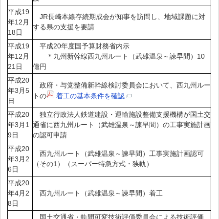
平成19
JR長崎本線存続期成会が知事を訪問し、地域課題に対
年12月
する県の支援を要請
18日
平成19
平成20年度国予算財務省内示
年12月
＊九州新幹線西九州ルート（武雄温泉～諫早間）10
21日
億円
平成20
政府・与党整備新幹線検討委員会において、西九州ルー
年3月5
トの
着工の基本条件を確認
日
平成20
独立行政法人鉄道建設・運輸施設整備支援機構が国土交
年3月1
通省に西九州ルート（武雄温泉～諫早間）の工事実施計画
9日
の認可申請
平成20
西九州ルート（武雄温泉～諫早間）工事実施計画認可
年3月2
（その1）（スーパー特急方式・狭軌）
6日
平成20
年4月2
西九州ルート（武雄温泉～諫早間）着工
8日
国土交通省・軌間可変技術評価委員会による技術評価