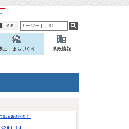
検
索
キ
ー
ワ
県土・まちづくり
県政情報
ー
ド
営事項審査関係）
ご説明します