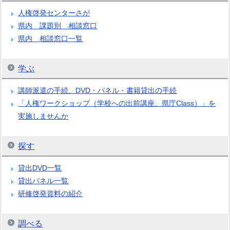
人権啓発センターさが
県内 課題別 相談窓口
県内 相談窓口一覧
学ぶ
講師派遣の手続、DVD・パネル・書籍貸出の手続
「人権ワークショップ（学校への出前講座、県庁Class）」を
実施しませんか
探す
貸出DVD一覧
貸出パネル一覧
研修啓発資料の紹介
調べる