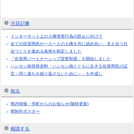
注目記事
インターネット上の人権侵害行為の防止に向けて
全ての佐賀県民が一人一人の人権を共に認め合い、支え合う社
会づくりを進める条例を制定しました
「佐賀県パートナーシップ宣誓制度」を開始しました
ハンセン病啓発資料「ハンセン病とともに生きる佐賀県民の証
言～同じ過ちを繰り返さないために～」を作成し
知る
県内情報・市町からのお知らせ(随時更新)
県制作ポスター
相談する