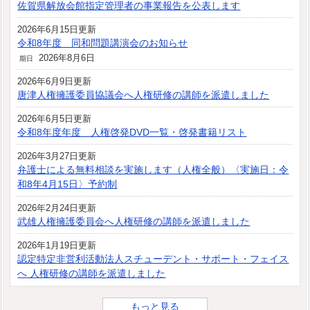
佐賀県解放会館指定管理者の事業報告を公表します
2026年6月15日更新
令和8年度 同和問題講演会のお知らせ
2026年8月6日
期日
2026年6月9日更新
唐津人権擁護委員協議会へ人権研修の講師を派遣しました
2026年6月5日更新
令和8年度年度 人権啓発DVD一覧・啓発書籍リスト
2026年3月27日更新
弁護士による無料相談を実施します（人権全般）〈実施日：令
和8年4月15日〉予約制
2026年2月24日更新
武雄人権擁護委員会へ人権研修の講師を派遣しました
2026年1月19日更新
認定特定非営利活動法人スチューデント・サポート・フェイス
へ 人権研修の講師を派遣しました
もっと見る