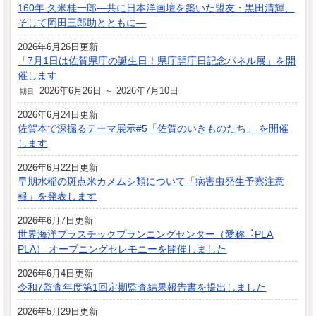
160年 久米桂一郎―共に日本洋画壇を築いた盟友・黒田清輝、
そして岡田三郎助とともに―
2026年6月26日更新
「7月1日は佐賀県庁の誕生日！県庁開庁日記念パネル展」を開
催します
2026年6月26日 ～ 2026年7月10日
期日
2026年6月24日更新
佐賀本で深掘るテーマ展示#5「佐賀のいきものたち」 を開催
します
2026年6月22日更新
早期水稲の斑点米カメムシ類について「病害虫発生予察注意
報」を発表します
2026年6月7日更新
世界海洋プラスチックプランニングセンター（愛称︓PLA
PLA） オープニングセレモニーを開催しました
2026年6月4日更新
令和7監査年度第1回定期監査結果報告書を提出しました
2026年5月29日更新