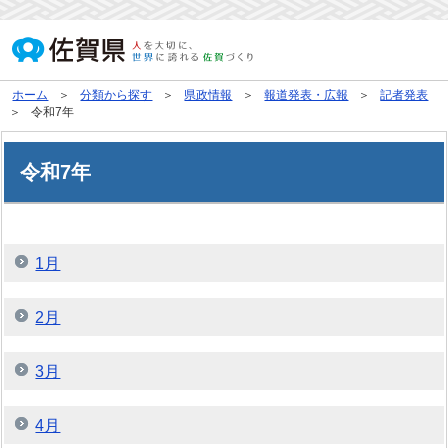
ホーム
分類から探す
県政情報
報道発表・広報
記者発表
令和7年
令和7年
1月
2月
3月
4月