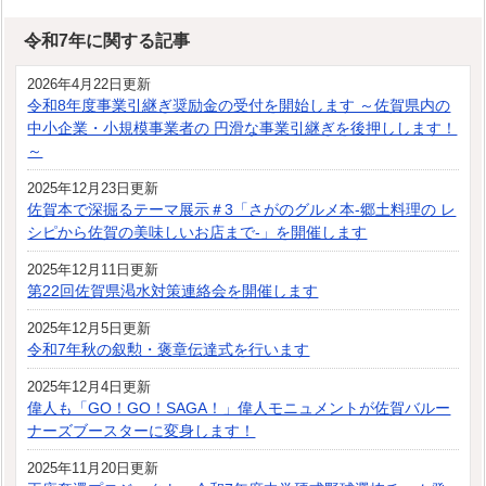
令和7年に関する記事
2026年4月22日更新
令和8年度事業引継ぎ奨励金の受付を開始します ～佐賀県内の
中小企業・小規模事業者の 円滑な事業引継ぎを後押しします！
～
2025年12月23日更新
佐賀本で深掘るテーマ展示＃3「さがのグルメ本-郷土料理の レ
シピから佐賀の美味しいお店まで-」を開催します
2025年12月11日更新
第22回佐賀県渇水対策連絡会を開催します
2025年12月5日更新
令和7年秋の叙勲・褒章伝達式を行います
2025年12月4日更新
偉人も「GO！GO！SAGA！」偉人モニュメントが佐賀バルー
ナーズブースターに変身します！
2025年11月20日更新