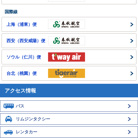
国際線
上海（浦東）便
西安（西安咸陽）便
ソウル（仁川）便
台北（桃園）便
アクセス情報
バス
リムジンタクシー
レンタカー