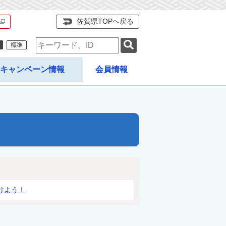
佐賀県TOPへ戻る
検
索
キ
キャンペーン情報
会員情報
ー
ワ
ー
ド
けよう！