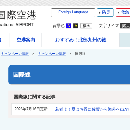
Foreign Language
防災
救急
背景色
文字サイズ
報
空港案内
おすすめ！北部九州の旅
キャンペーン情報
キャンペーン情報
国際線
国際線
国際線に関する記事
2026年7月16日更新
若者よ！夏はお得に佐賀から海外へ出か