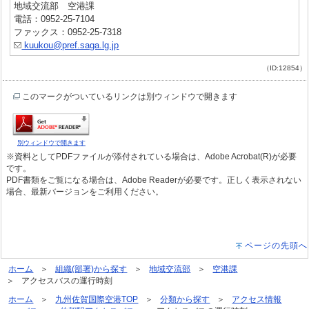
地域交流部 空港課
電話：0952-25-7104
ファックス：0952-25-7318
kuukou@pref.saga.lg.jp
（ID:12854）
このマークがついているリンクは別ウィンドウで開きます
別ウィンドウで開きます
※資料としてPDFファイルが添付されている場合は、Adobe Acrobat(R)が必要
です。
PDF書類をご覧になる場合は、Adobe Readerが必要です。正しく表示されない
場合、最新バージョンをご利用ください。
ページの先頭へ
ホーム
組織(部署)から探す
地域交流部
空港課
アクセスバスの運行時刻
ホーム
九州佐賀国際空港TOP
分類から探す
アクセス情報