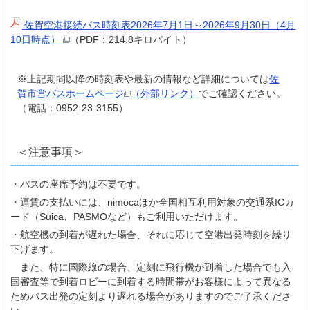
佐賀空港接続バス時刻表2026年7月1日～2026年9月30日（4月
10日時点）
（PDF：214.8キロバイト）
※上記期間以降の時刻表や最新の情報など詳細については
佐
賀市営バスホームページ
（外部リンク）
でご確認ください。
（電話：0952-23-3155）
＜注意事項＞
・バスの座席予約は不要です。
・運賃の支払いには、nimocaほか全国相互利用対象の交通系ICカ
ード（Suica、PASMOなど）もご利用いただけます。
・航空機の到着が遅れた場合、それに応じて空港出発時刻を繰り
下げます。
また、特に国際線の場合、定刻に飛行機が到着した場合でも入
国審査等で到着ロビーに到着する時間帯がお客様によって異なる
ためバス出発の定刻より遅れる場合がありますのでご了承くださ