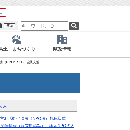
検
索
キ
ー
ワ
県土・まちづくり
県政情報
ー
ド
働（NPO/CSO）活動支援
法人
営利活動促進法（NPO法）各種様式
法関連情報（設立申請等）、認定NPO法人