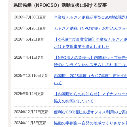
県民協働（NPO/CSO）活動支援に関する記事
2026年7月30日更新
企業版ふるさと納税活用型CSO地域課
2026年6月26日更新
ふるさと納税（NPO支援）お申込みフォ
2026年6月2日更新
【令和9年度事業実施】企業版ふるさと納
おける支援事業を決定しました
2026年4月1日更新
【NPO法人の皆様へ】内閣府ウェブ報告
続のオンライン化システム）の利用につ
2025年10月10日更新
内閣府 2025年度（令和7年度）市民
いて
2025年6月4日更新
【内閣府からのお知らせ】マイナンバー
協力のお願いについて
2024年12月27日更新
便利なCSO活動支援オフィス利用のご案
2024年11月8日更新
協働の事例集～自発の地域づくりさがを