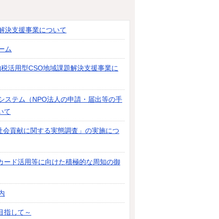
題解決支援事業について
ーム
税活用型CSO地域課題解決支援事業に
システム（NPO法人の申請・届出等の手
いて
の社会貢献に関する実態調査」の実施につ
カード活用等に向けた積極的な周知の御
内
目指して～