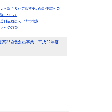
法人の設立及び定款変更の認証申請の公
覧について
営利活動法人 情報検索
法人への監督
O提案型協働創出事業（平成22年度