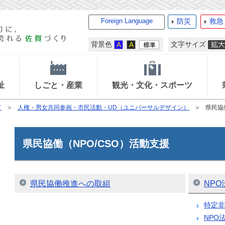
Foreign Language
防災
救急
背景色
文字サイズ
祉
しごと・産業
観光・文化・スポーツ
て
人権・男女共同参画・市民活動・UD（ユニバーサルデザイン）
県民協
県民協働（NPO/CSO）活動支援
県民協働推進への取組
NPO
特定非
NPO