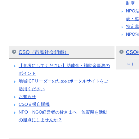
制度
NPO
表・縦
特定非
NPO
CSO（市民社会組織）
CS
～）
【参考にしてください】助成金・補助金事務の
ポイント
地域ICTリーダーのためのポータルサイトをご
活用ください
お知らせ
CSO支援自販機
NPO・NGO経営者の皆さまへ 佐賀県を活動
の拠点にしませんか？