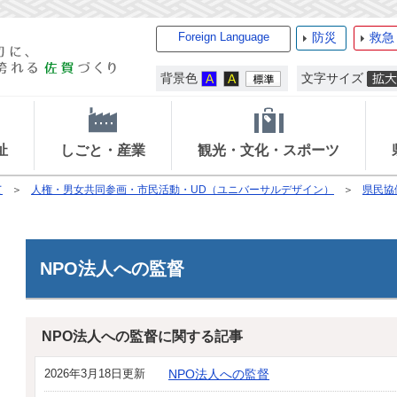
Foreign Language
防災
救急
背景色
文字サイズ
祉
しごと・産業
観光・文化・スポーツ
て
人権・男女共同参画・市民活動・UD（ユニバーサルデザイン）
県民協
NPO法人への監督
NPO法人への監督に関する記事
2026年3月18日更新
NPO法人への監督