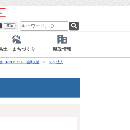
検
索
キ
ー
ワ
県土・まちづくり
県政情報
ー
ド
働（NPO/CSO）活動支援
NPO法人