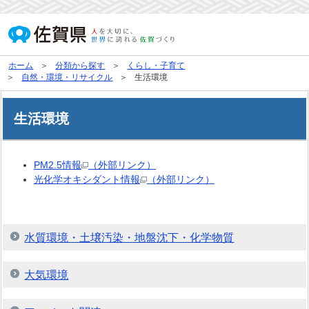
ホーム
分類から探す
くらし・子育て
自然・環境・リサイクル
生活環境
生活環境
PM2.5情報
（外部リンク）
光化学オキシダント情報
（外部リンク）
水質環境・土壌汚染・地盤沈下・化学物質
大気環境