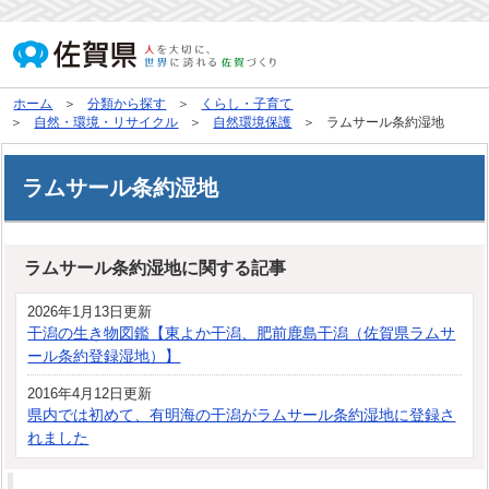
ホーム
分類から探す
くらし・子育て
自然・環境・リサイクル
自然環境保護
ラムサール条約湿地
ラムサール条約湿地
ラムサール条約湿地に関する記事
2026年1月13日更新
干潟の生き物図鑑【東よか干潟、肥前鹿島干潟（佐賀県ラムサ
ール条約登録湿地）】
2016年4月12日更新
県内では初めて、有明海の干潟がラムサール条約湿地に登録さ
れました