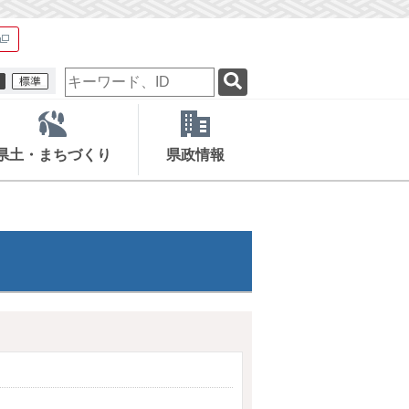
検
索
キ
ー
ワ
県土・まちづくり
県政情報
ー
ド