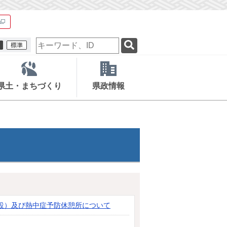
検
索
キ
ー
ワ
県土・まちづくり
県政情報
ー
ド
設）及び熱中症予防休憩所について