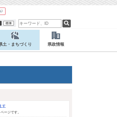
検
索
キ
ー
ワ
県土・まちづくり
県政情報
ー
ド
ます
るページです。