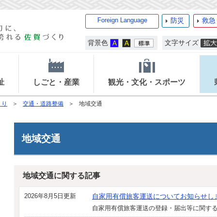
Foreign Language
防災
救急
背景色
文字サイズ
祉
しごと・産業
観光・文化・スポーツ
くり
交通・道路整備
地域交通
地域交通
地域交通に関する記事
2026年8月5日更新
自家用有償旅客運送についてお知らせし
自家用有償旅客運送の登録・届出等に関す