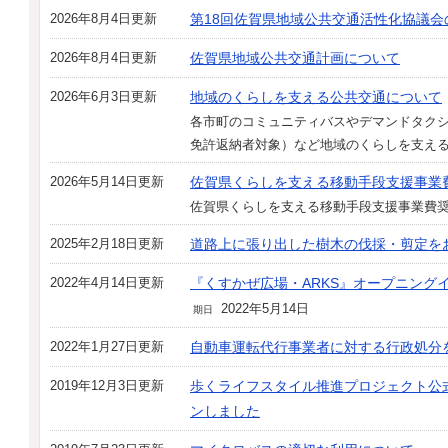
2026年8月4日更新
第18回佐賀県地域公共交通活性化協議会
2026年8月4日更新
佐賀県地域公共交通計画について
2026年6月3日更新
地域のくらしを支える公共交通について
各市町のコミュニティバスやデマンドタク
免許返納者対象）など地域のくらしを支え
2026年5月14日更新
佐賀県くらしを支える移動手段支援事業
佐賀県くらしを支える移動手段支援事業費
2025年2月18日更新
道路上に張り出した樹木の伐採・剪定を
2022年4月14日更新
『くすかぜ広場・ARKS』オープニング
2022年5月14日
期日
2022年1月27日更新
自動車運転代行事業者に対する行政処分
2019年12月3日更新
歩くライフスタイル推進プロジェクト公
ンしました