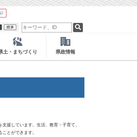
検
索
キ
ー
ワ
県土・まちづくり
県政情報
ー
ド
を支援しています。生活、教育・子育て、
ることができます。