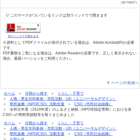
（ID:74927）
このマークがついているリンクは別ウィンドウで開きます
別ウィンドウで開きます
※資料としてPDFファイルが添付されている場合は、Adobe Acrobat(R)が必要
です。
PDF書類をご覧になる場合は、Adobe Readerが必要です。正しく表示されない
場合、最新バージョンをご利用ください。
ページの先頭へ
ホーム
分類から探す
くらし・子育て
人権・男女共同参画・市民活動・UD（ユニバーサルデザイン）
県民協働（NPO/CSO）活動支援
CSO（市民社会組織）
令和元年度（2019年度）のふるさと納税（NPO等指定寄附）における各
CSOへの寄附実績額等を取りまとめました
ホーム
分類から探す
くらし・子育て
人権・男女共同参画・市民活動・UD（ユニバーサルデザイン）
県民協働（NPO/CSO）活動支援
CSO（市民社会組織）
お知らせ