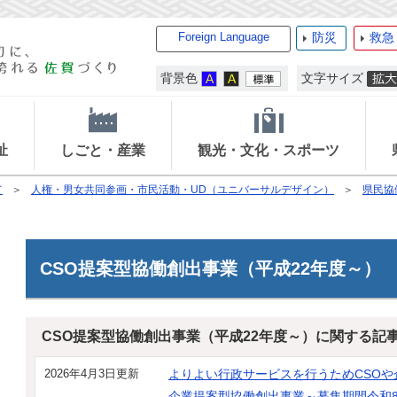
Foreign Language
防災
救急
背景色
文字サイズ
祉
しごと・産業
観光・文化・スポーツ
て
人権・男女共同参画・市民活動・UD（ユニバーサルデザイン）
県民協
CSO提案型協働創出事業（平成22年度～）
CSO提案型協働創出事業（平成22年度～）に関する記
2026年4月3日更新
よりよい行政サービスを行うためCSOや
企業提案型協働創出事業～募集期間令和8年