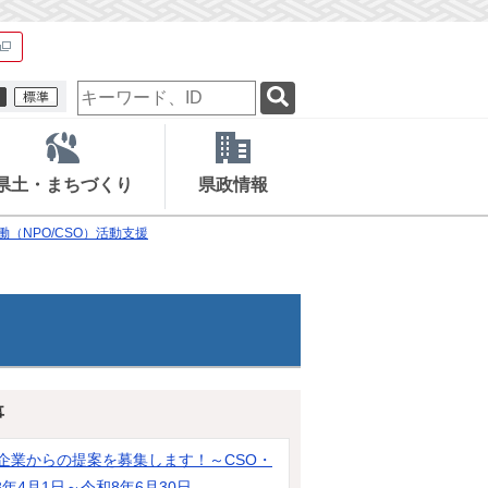
検
索
キ
ー
ワ
県土・まちづくり
県政情報
ー
ド
働（NPO/CSO）活動支援
事
企業からの提案を募集します！～CSO・
4月1日～令和8年6月30日