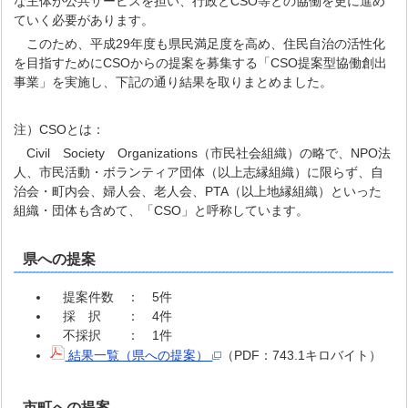
な主体が公共サービスを担い、行政とCSO等との協働を更に進め
ていく必要があります。
このため、平成29年度も県民満足度を高め、住民自治の活性化
を目指すためにCSOからの提案を募集する「CSO提案型協働創出
事業」を実施し、下記の通り結果を取りまとめました。
注）CSOとは：
Civil Society Organizations（市民社会組織）の略で、NPO法
人、市民活動・ボランティア団体（以上志縁組織）に限らず、自
治会・町内会、婦人会、老人会、PTA（以上地縁組織）といった
組織・団体も含めて、「CSO」と呼称しています。
県への提案
提案件数 ： 5件
採 択 ： 4件
不採択 ： 1件
結果一覧（県への提案）
（PDF：743.1キロバイト）
市町への提案