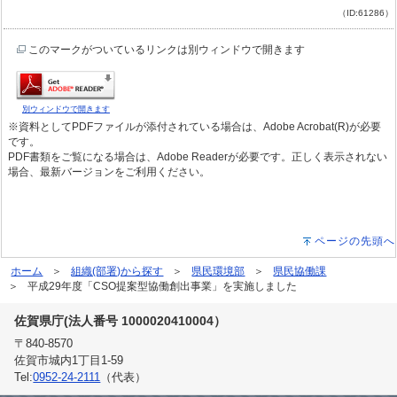
（ID:61286）
このマークがついているリンクは別ウィンドウで開きます
別ウィンドウで開きます
※資料としてPDFファイルが添付されている場合は、Adobe Acrobat(R)が必要
です。
PDF書類をご覧になる場合は、Adobe Readerが必要です。正しく表示されない
場合、最新バージョンをご利用ください。
ページの先頭へ
ホーム
組織(部署)から探す
県民環境部
県民協働課
平成29年度「CSO提案型協働創出事業」を実施しました
佐賀県庁(法人番号 1000020410004）
〒840-8570
佐賀市城内1丁目1-59
Tel:
0952-24-2111
（代表）