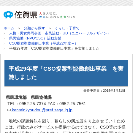
ホーム
分類から探す
くらし・子育て
人権・男女共同参画・市民活動・UD（ユニバーサルデザイン）
県民協働（NPO/CSO）活動支援
CSO提案型協働創出事業（平成22年度～）
平成29年度「CSO提案型協働創出事業」を実施しました
平成29年度「CSO提案型協働創出事業」を実
施しました
最終更新日：
2018年3月31日
県民環境部 県民協働課
TEL：0952-25-7374
FAX：0952-25-7561
kenminkyoudou@pref.saga.lg.jp
地域の課題解決を図り、暮らしの満足度を向上させていくため
には、行政のみがサービスを提供するのではなく、CSO等の多様