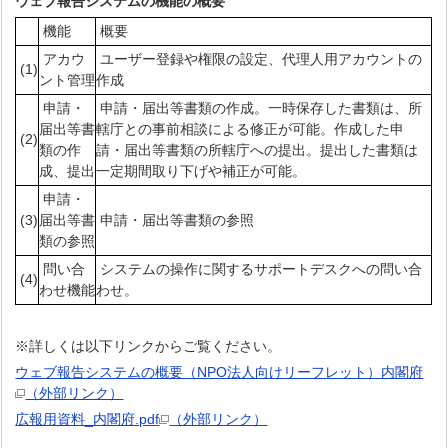
ウェブ報告システムの機能の概要
機能
概要
アカウ
ユーザー登録や権限の設定、代理人用アカウントの
(1)
ント管理
作成
申請・
申請・届出等書類の作成。一時保存した書類は、所
届出等書
轄庁との事前相談による修正が可能。作成した申
(2)
類の作
請・届出等書類の所轄庁への提出。提出した書類は
成、提出
一定期間取り下げや補正が可能。
申請・
(3)
届出等書
申請・届出等書類の参照
類の参照
問い合
システムの操作に関するサポートデスクへの問い合
(4)
わせ機能
わせ。
※詳しくは以下リンクからご覧ください。
ウェブ報告システムの概要（NPO法人向けリーフレット）内閣府
（外部リンク）
広報用資料_内閣府.pdf
（外部リンク）