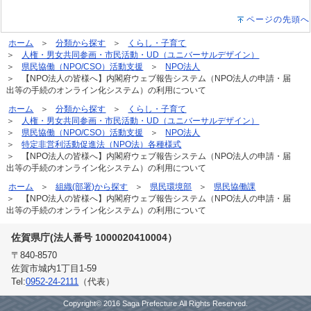
ページの先頭へ
ホーム
分類から探す
くらし・子育て
人権・男女共同参画・市民活動・UD（ユニバーサルデザイン）
県民協働（NPO/CSO）活動支援
NPO法人
【NPO法人の皆様へ】内閣府ウェブ報告システム（NPO法人の申請・届
出等の手続のオンライン化システム）の利用について
ホーム
分類から探す
くらし・子育て
人権・男女共同参画・市民活動・UD（ユニバーサルデザイン）
県民協働（NPO/CSO）活動支援
NPO法人
特定非営利活動促進法（NPO法）各種様式
【NPO法人の皆様へ】内閣府ウェブ報告システム（NPO法人の申請・届
出等の手続のオンライン化システム）の利用について
ホーム
組織(部署)から探す
県民環境部
県民協働課
【NPO法人の皆様へ】内閣府ウェブ報告システム（NPO法人の申請・届
出等の手続のオンライン化システム）の利用について
佐賀県庁(法人番号 1000020410004）
〒840-8570
佐賀市城内1丁目1-59
Tel:
0952-24-2111
（代表）
Copyright© 2016 Saga Prefecture.All Rights Reserved.