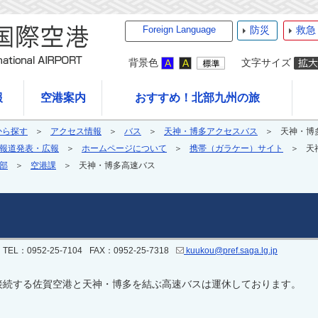
Foreign Language
防災
救急
背景色
文字サイズ
報
空港案内
おすすめ！北部九州の旅
から探す
アクセス情報
バス
天神・博多アクセスバス
天神・博
報道発表・広報
ホームページについて
携帯（ガラケー）サイト
天
部
空港課
天神・博多高速バス
TEL：0952-25-7104
FAX：0952-25-7318
kuukou@pref.saga.lg.jp
接続する佐賀空港と天神・博多を結ぶ高速バスは運休しております。