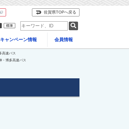
佐賀県TOPへ戻る
検
索
キ
キャンペーン情報
会員情報
ー
ワ
ー
多高速バス
ド
神・博多高速バス