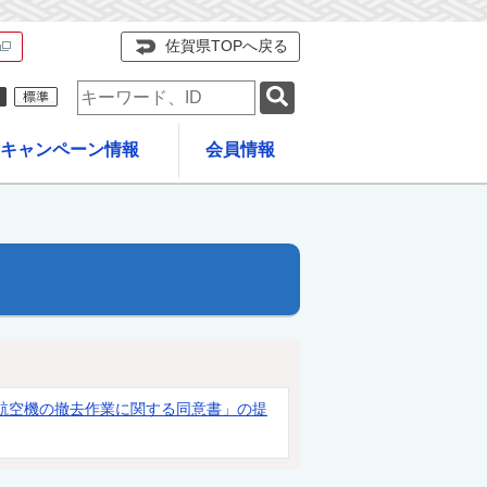
佐賀県TOPへ戻る
検
索
キ
キャンペーン情報
会員情報
ー
ワ
ー
ド
航空機の撤去作業に関する同意書」の提