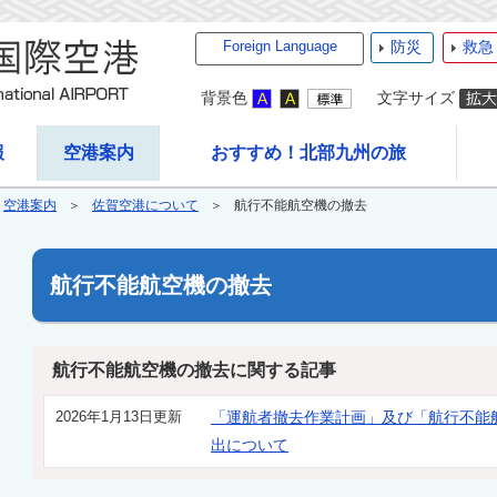
Foreign Language
防災
救急
背景色
文字サイズ
報
空港案内
おすすめ！北部九州の旅
空港案内
佐賀空港について
航行不能航空機の撤去
航行不能航空機の撤去
航行不能航空機の撤去に関する記事
2026年1月13日更新
「運航者撤去作業計画」及び「航行不能
出について