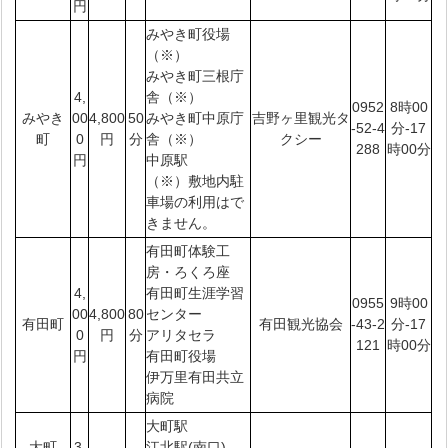
円
みやき町役場
（※）
みやき町三根庁
4,
舎（※）
0952
8時00
みやき
00
4,800
50
みやき町中原庁
吉野ヶ里観光タ
-52-4
分-17
町
0
円
分
舎（※）
クシー
288
時00分
円
中原駅
（※）敷地内駐
車場の利用はで
きません。
有田町体験工
房・ろくろ座
4,
有田町生涯学習
0955
9時00
00
4,800
80
センター
有田町
有田観光協会
-43-2
分-17
0
円
分
アリタセラ
121
時00分
円
有田町役場
伊万里有田共立
病院
大町駅
大町
3,
江北駅(南口)