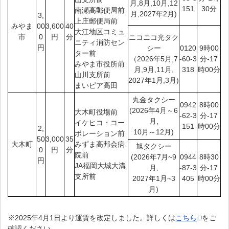
月,8月,10月,12
151
30分
南瀬高郵便局前
月,2027年2月)
3,
上庄郵便局前
みやま
00
3,600
40
大江地区コミュ
市
0
円
分
ニコニコ光タク
ニティ消防セン
円
シー
0120
9時00
ター前
（2026年5月,7
-60-3
分-17
みやま市役所前
月,9月,11月,
318
時00分
山川支所前
2027年1月,3月)
まいピア高田
丸金タクシー
0942
8時00
(2026年4月～6
大木町役場前
-62-3
分-17
月,
イケヒコ・コー
151
時00分
2,
10月～12月)
ポレーション前
50
3,000
35
大木町
みずま高邦会病
旭タクシー
0
円
分
院前
(2026年7月~9
0944
8時30
円
JA福岡大城大溝
月,
-87-3
分-17
支所前
2027年1月~3
405
時00分
月)
※2025年4月1日より運賃を改定しました。詳しくは
こちら
をご
確認ください。