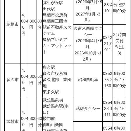
（2026年7月~9
弥生が丘駅
-83-4
分-翌2
月,
田代駅
101
時00分
2027年1月~3
4,
鳥栖市役所前
月）
00
4,800
80
鳥栖商工団地
鳥栖市
0
円
分
駅前不動産スタ
久留米西鉄タク
円
ジアム
シー
24時間
0942
鳥栖プレミア
（2026年4月~6
受付
-21-0
ム・アウトレッ
月,
※(注
011
ト
2026年10月~1
3)
2月）
多久駅
4,
多久市役所前
0952
8時00
00
4,800
50
多久市
多久北部工業団
昭和自動車
-75-2
分-17
0
円
分
地
166
時00分
円
東多久駅
武雄温泉街
0954
8時30
武雄温泉駅(南
武雄タクシー
-23-1
分-16
4,
口)
111
時00分
00
4,800
60
楼門前
武雄市
0
円
分
御船山楽園
0954
8時30
円
武雄市役所前