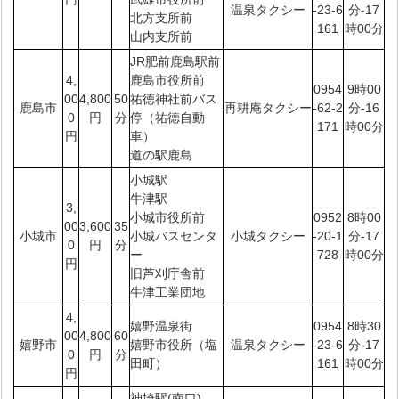
温泉タクシー
-23-6
分-17
北方支所前
161
時00分
山内支所前
JR肥前鹿島駅前
4,
鹿島市役所前
0954
9時00
00
4,800
50
祐徳神社前バス
鹿島市
再耕庵タクシー
-62-2
分-16
0
円
分
停（祐徳自動
171
時00分
円
車）
道の駅鹿島
小城駅
牛津駅
3,
小城市役所前
0952
8時00
00
3,600
35
小城市
小城バスセンタ
小城タクシー
-20-1
分-17
0
円
分
ー
728
時00分
円
旧芦刈庁舎前
牛津工業団地
4,
嬉野温泉街
0954
8時30
00
4,800
60
嬉野市
嬉野市役所（塩
温泉タクシー
-23-6
分-17
0
円
分
田町）
161
時00分
円
神埼駅(南口)