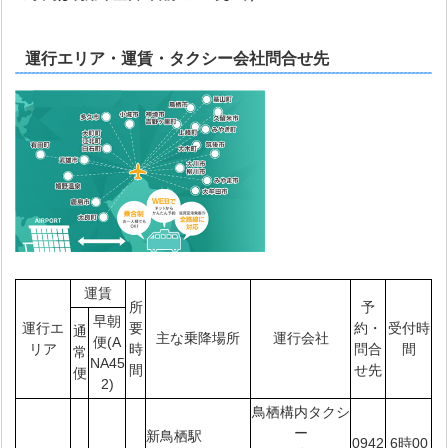
運行エリア・運賃・タクシー会社問合せ先
運賃
所
予
早朝
運行エ
要
約・
受付時
通
主な乗降場所
運行会社
便(A
リア
時
問合
間
常
NA45
間
せ先
便
2)
鳥栖構内タクシ
ー
新鳥栖駅
0942
6時00