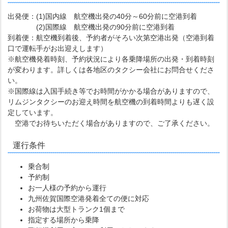
出発便：(1)国内線 航空機出発の40分～60分前に空港到着
(2)国際線 航空機出発の90分前に空港到着
到着便：航空機到着後、予約者がそろい次第空港出発（空港到着
口で運転手がお出迎えします）
※航空機発着時刻、予約状況により各乗降場所の出発・到着時刻
が変わります。詳しくは各地区のタクシー会社にお問合せくださ
い。
※国際線は入国手続き等でお時間がかかる場合がありますので、
リムジンタクシーのお迎え時間を航空機の到着時間よりも遅く設
定しています。
空港でお待ちいただく場合がありますので、ご了承ください。
運行条件
乗合制
予約制
お一人様の予約から運行
九州佐賀国際空港発着全ての便に対応
お荷物は大型トランク1個まで
指定する場所から乗降