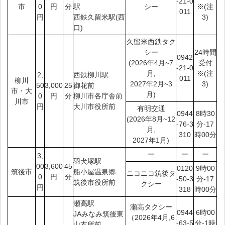
-21-0
市
0
円
分
駅
シー
※(注
011
円
西鉄久留米駅(西
3)
口)
久留米西鉄タク
シー
24時間
0942
(2026年4月~7
受付
-21-0
月,
※(注
2,
西鉄柳川駅
011
柳川
2027年2月~3
3)
50
3,000
25
御花前
市・大
月)
0
円
分
柳川市各庁舎前
川市
円
大川市役所前
有明交通
0944
8時30
(2026年8月~12
-76-3
分-17
月,
310
時00分
2027年1月)
ー
ー
ー
3,
羽犬塚駅
00
3,600
45
0120
9時00
筑後市
船小屋温泉郷
ニコニコ筑後タ
0
円
分
-50-3
分-17
筑後市役所前
クシー
円
318
時00分
瀬高駅
瀬高タクシー
0944
6時00
JAみなみ筑後東
（2026年4月,6
-63-5
分-1時
山支所前