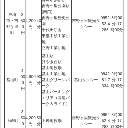
吉野ケ里公園駅
(南口)
神埼
3,
吉野ヶ里歴史公
0952
8時00
市・吉
50
4,200
40
吉野ヶ里観光タ
園
-52-4
分-17
野ケ里
0
円
分
クシー
千代田庁舎
288
時00分
町
円
東部中核工業団
地
立野工業団地
基山駅
けやき台駅
基山町役場
4,
基山工業団地
0942
9時00
00
4,800
90
基山町
基山グリーンパ
基山タクシー
-81-7
分-17
0
円
分
ーク
334
時00分
円
基山パーキング
エリア（高速パ
ーク＆ライド）
3,
0952
8時00
50
4,200
50
吉野ヶ里観光タ
上峰町
上峰町役場
-52-4
分-17
0
円
分
クシー
288
時00分