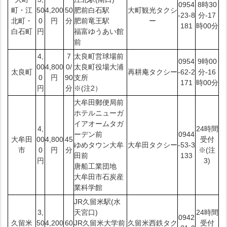
0954
8時30
町・江
50
4,200
50
肥前白石駅
大町観光タクシ
-23-8
分-17
北町・
0
円
分
肥前竜王駅
ー
181
時00分
白石町
円
福富ゆうあい館
前
4,
7
太良町営球場前
0954
9時00
00
4,800
0/
太良町役場大浦
太良町
再耕庵タクシー
-62-2
分-16
0
円
90
支所
171
時00分
円
分
※(注2）
大牟田郵便局前
ホテルニューガ
イアオームタガ
4,
24時間
ーデン前
0944
大牟田
00
4,800
45
受付
ゆめタウン大牟
大牟田タクシー
-53-3
市
0
円
分
※(注
田前
133
円
3)
唐船工業団地
大牟田市石炭産
業科学館
JR久留米駅(水
3,
天宮口)
24時間
0942
久留米
50
4,200
60
JR久留米大学前
久留米西鉄タク
受付