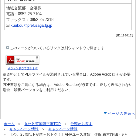
地域交流部 空港課
電話：0952-25-7104
ファックス：0952-25-7318
kuukou@pref.saga.lg.jp
（ID:119612）
このマークがついているリンクは別ウィンドウで開きます
別ウィンドウで開きます
※資料としてPDFファイルが添付されている場合は、Adobe Acrobat(R)が必要
です。
PDF書類をご覧になる場合は、Adobe Readerが必要です。正しく表示されない
場合、最新バージョンをご利用ください。
ページの先頭へ
ホーム
九州佐賀国際空港TOP
分類から探す
キャンペーン情報
キャンペーン情報
【今、25歳以下が超～おトク！】ANAユース運賃 佐賀₋東京(羽田) キャ