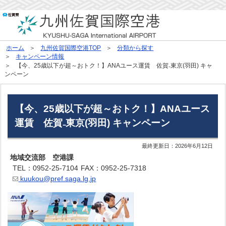
ホーム
九州佐賀国際空港TOP
分類から探す
キャンペーン情報
【今、25歳以下が超～おトク！】ANAユース運賃 佐賀₋東京(羽田) キャ
ンペーン
【今、25歳以下が超～おトク！】ANAユース
運賃 佐賀₋東京(羽田) キャンペーン
最終更新日：
2026年6月12日
地域交流部 空港課
TEL：0952-25-7104
FAX：0952-25-7318
kuukou@pref.saga.lg.jp