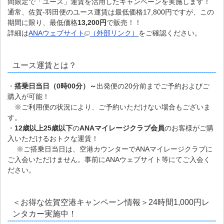
間限定で「ユース」運賃を活用したキャンペーンを実施します！
通常、佐賀-羽田便のユース運賃は最低価格17,800円ですが、この
期間に限り、最低価格
13,200円
で販売！！
詳細は
ANAウェブサイト
（外部リンク）
をご確認ください。
ユース運賃とは？
・
搭乗日当日（0時00分）～
出発便の20分前までご予約およびご
購入が可能！
※ご利用便の状況により、ご予約いただけない場合もございま
す。
・
12歳以上25歳以下
の
ANAマイレージクラブ会員
のお客様がご購
入いただけるおトクな運賃！
※ご搭乗日当日は、空港カウンターでANAマイレージクラブに
ご入会いただけません。事前にANAウェブサイト等にてご入会く
ださい。
＜お得な佐賀空港キャンペーン情報＞24時間1,000円レ
ンタカー実施中！