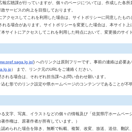
報広聴課が行っていますが、個々のページについては、作成した各所
行政サービスの向上を目指しております。
アクセスしてこれを利用した場合は、サイトポリシーに同意したもの
れる場合があります。サイトポリシーを変更した場合は、本サイト上
て本サイトにアクセスしてこれを利用した時点において、変更後のサイ
ww.pref.saga.lg.jp/
) へのリンクは原則フリーです。事前の連絡は必要
.lg.jp
） まで、リンク元のURLをご連絡ください。
望される場合は、それぞれ担当課へお問い合わせ願います。
込む形でのリンク設定や県ホームページのコンテンツであることが不
る文字、写真、イラストなどの個々の情報及び「佐賀県庁ホームペー
の著作権は、原著作者が所有しています。）
認められた場合を除き、無断で転載、複製、改変、放送、送信、翻訳