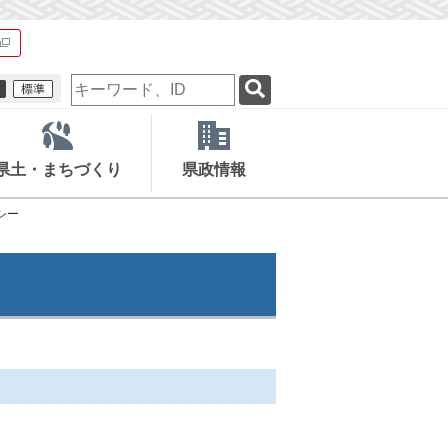
検
索
キ
ー
ワ
県土・まちづくり
県政情報
ー
ド
シー