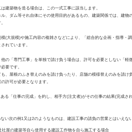
又は建築物を造る場合は、この一式工事に該当します。
ネル、ダム等それ自体にその使用目的があるもの、建築関係では、建物
す。
模(大規模)や施工内容の複雑さなどにより、「総合的な企画・指導・
とされています。
、他の「専門工事」を単独で請け負う場合は、許可を必要としない「軽
が必要です。
も、屋根のふき替えのみを請け負ったり、店舗の模様替えのみを請け負
業の許可が必要となります。
、ある「仕事の完成」を約し、相手方(注文者)がその仕事の結果(完成さ
わない次の例1又は2のようなものは、建設工事の請負の営業とはいえ
社社屋の建築等自ら使用する建設工作物を自ら施工する場合