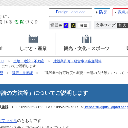
Foreign Language
防災
救急
背景色
文字サイズ
祉
しごと・産業
観光・文化・スポーツ
くり
土地・建設・不動産
建設業許可・経営事項審査関係
」についてご説明します
部
建設・技術課
「建設業の許可制度の概要・申請の方法等」についてご
申請の方法等」についてご説明します
技術課
TEL：0952-25-7153
FAX：0952-25-7317
kensetsu-gijutsu@pref.saga.
付ファイル
のとおりです。
子申請システムでの受付も行っています。