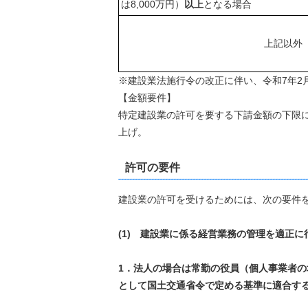
は8,000万円）
以上
となる場合
上記以外
※建設業法施行令の改正に伴い、令和7年2
【金額要件】
特定建設業の許可を要する下請金額の下限につい
上げ。
許可の要件
建設業の許可を受けるためには、次の要件
(1) 建設業に係る経営業務の管理を適正
1．法人の場合は常勤の役員（個人事業者
として国土交通省令で定める基準に適合す