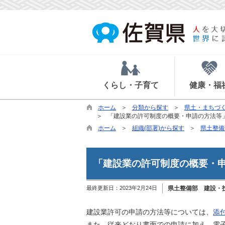
くらし・子育て
健康・福
ホーム
分類から探す
県土・まちづ
「建設業の許可制度の概要・申請の方法等
ホーム
組織(部署)から探す
県土整備
「建設業の許可制度の概要・
最終更新日：
2023年2月24日
県土整備部 建設・
建設業許可の申請の方法等については、
添
また、従来どおり書面での申請に加え、電