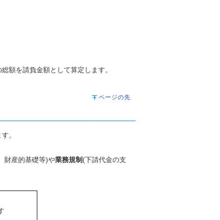
の総額を請負金額として算定します。
ページの先
ます。
、財産的基礎等)や
業務規制
(下請代金の支
す