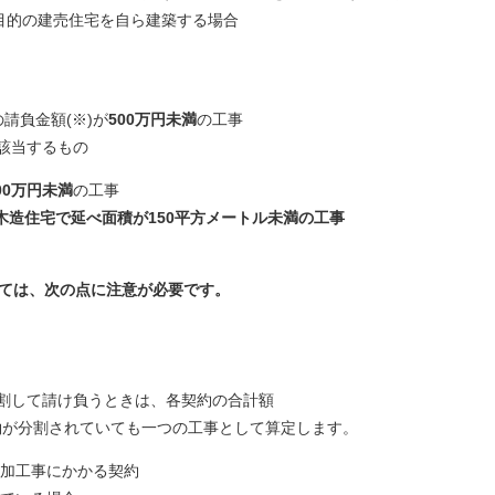
目的の建売住宅を自ら建築する場合
請負金額(※)が
500万円未満
の工事
かに該当するもの
00万円
未満
の工事
木造住宅で延べ面積が150平方メートル未満の工事
っては、次の点に注意が必要です。
分割して請け負うときは、各契約の合計額
約が分割されていても一つの工事として算定します。
追加工事にかかる契約