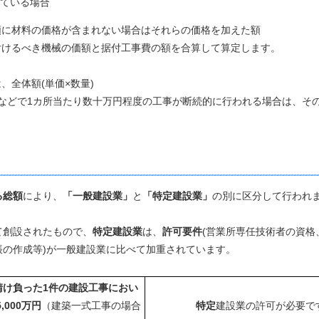
ている場合
額に材料の価格が含まれない場合はそれらの価格を加えた額
付けるべき機械の価額と据付工事費の額を合算して算定します。
、全体額(単価×数量)
などで1カ所当たり数十万円程度の工事が断続的に行われる場合は、そ
る総額
により、
「一般建設業」
と
「特定建設業」
の別に区分して行われ
て創設されたもので、
特定建設業
は、
許可要件
(営業所専任技術者の資格
の作成等)が一般建設業に比べて加重されています。
請け負った1件の建設工事におい
5,000万円
（建築一式工事の場合
特定
建設業の許可が必要で