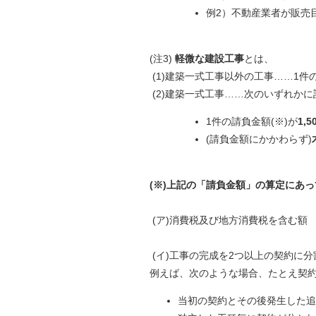
例2）不動産業者が販売
(注3)
軽微な建設工事
とは、
(1)建築一式工事以外の工事……1件の
(2)建築一式工事……次のいずれ
1件の請負金額(※)が
1,
5
(請負金額にかかわらず)
(※)上記の「請負金額」の算定にあ
(ア)消費税及び地方消費税を含む額
(イ)工事の完成を2つ以上の契約に
例えば、次のような場合、たとえ契
当初の契約とその後発生した