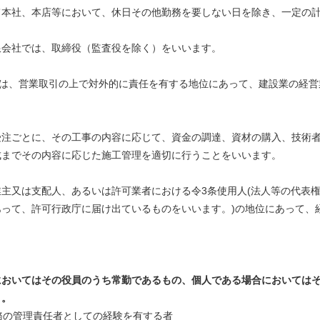
て本社、本店等において、休日その他勤務を要しない日を除き、一定の
限会社では、取締役（監査役を除く）をいいます。
とは、営業取引の上で対外的に責任を有する地位にあって、建設業の経
受注ごとに、その工事の内容に応じて、資金の調達、資材の購入、技術
成までその内容に応じた施工管理を適切に行うことをいいます。
主又は支配人、あるいは許可業者における令3条使用人(法人等の代表
って、許可行政庁に届け出ているものをいいます。)の地位にあって、
においてはその役員のうち常勤であるもの、個人である場合においてはそ
と。
務の管理責任者としての経験を有する者