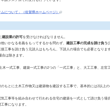
テムについて」（佐賀県ホームページ）
に
建設業の許可
を受けなければなりません。
の他いかなる名義をもってするかを問わず、
建設工事の完成を請け負う
(
直接工事を請け負う元請人はもちろん、下請人の場合でも必要となりま
う場合は除きます。
土木一式工事、建築一式工事の2つの「一式工事」と、大工工事、左官工
整のもとに土木工作物又は建築物を建設する工事で、基本的には2以上の
電気工事等を組み合わせて行われる住宅の建築を一式として請け負う場
専門工事になります。