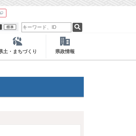
検
索
キ
ー
ワ
県土・まちづくり
県政情報
ー
ド