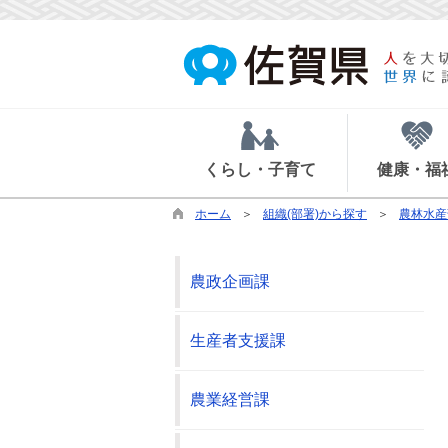
くらし・子育て
健康・福
ホーム
組織(部署)から探す
農林水産
農政企画課
生産者支援課
農業経営課