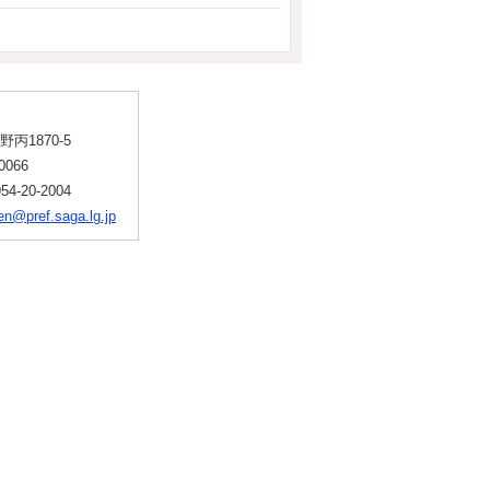
丙1870-5
0066
-20-2004
n@pref.saga.lg.jp