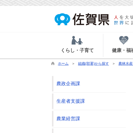
くらし・子育て
健康・福
ホーム
組織(部署)から探す
農林水産
農政企画課
生産者支援課
農業経営課