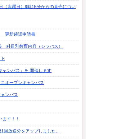
日（水曜日）9時15分からの直売につい
」 更新確認申請書
学校 科目別教育内容（シラバス）
ット
キャンパス」を 開催します
ミニオープンキャンパス
キャンパス
います！！
び第1回放送分をアップしました。