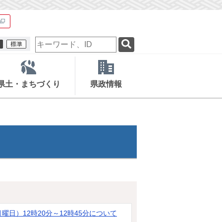
検
索
キ
ー
ワ
県土・まちづくり
県政情報
ー
ド
曜日）12時20分～12時45分について