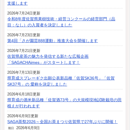
支援します
2026年7月24日更新
令和8年度佐賀県果樹技術・経営コンクールの経営部門（品
目：なし）の入賞者を決定しました
2026年7月23日更新
第4回「さが園芸888運動」推進大会を開催します
2026年7月21日更新
佐賀県産茶の魅力を発信する新たな広報企画
「SAGACHAimes」がスタートします！
2026年7月13日更新
県育成スプレーギク出願公表新品種「佐賀SK36号」「佐賀
SK37号」の 愛称を決定しました
2026年6月18日更新
県育成の酒米新品種「佐賀酒73号」の大規模現地試験栽培の田
植えが行われます
2026年6月9日更新
SAGA茶祭2026～全国お茶まつり佐賀県で27年ぶりに開催！
2026年6月9日
期日