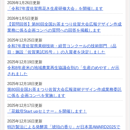
2026年1月26日更新
「令和7年度佐賀県花き生産研修大会」を開催します
2026年1月5日更新
【質問回答】第80回全国お茶まつり佐賀大会広報デザイン作成
業務に係る企画コンペの質問への回答を掲載します
2025年12月25日更新
令和7年度佐賀県果樹技術・経営コンクールの技術部門 （品
目：施設「佐賀果試35号」）の入賞者を決定しました
2025年12月19日更新
令和8年産米の地域農業再生協議会別の「生産のめやす」が示
されました
2025年12月18日更新
第80回全国お茶まつり佐賀大会広報資材デザイン作成業務委託
に係る 企画コンペを実施します
2025年12月17日更新
「花栽培Start upセミナー」を開催します！
2025年12月16日更新
特許製法による発酵茶「琥珀の香り」が日本茶AWARD2025で