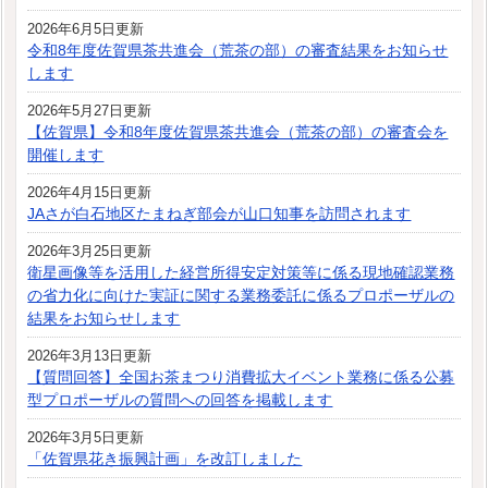
2026年6月5日更新
令和8年度佐賀県茶共進会（荒茶の部）の審査結果をお知らせ
します
2026年5月27日更新
【佐賀県】令和8年度佐賀県茶共進会（荒茶の部）の審査会を
開催します
2026年4月15日更新
JAさが白石地区たまねぎ部会が山口知事を訪問されます
2026年3月25日更新
衛星画像等を活用した経営所得安定対策等に係る現地確認業務
の省力化に向けた実証に関する業務委託に係るプロポーザルの
結果をお知らせします
2026年3月13日更新
【質問回答】全国お茶まつり消費拡大イベント業務に係る公募
型プロポーザルの質問への回答を掲載します
2026年3月5日更新
「佐賀県花き振興計画」を改訂しました