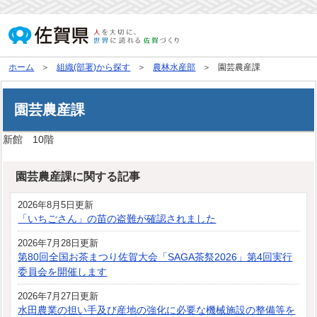
ホーム
組織(部署)から探す
農林水産部
園芸農産課
園芸農産課
新館 10階
園芸農産課に関する記事
2026年8月5日更新
「いちごさん」の苗の盗難が確認されました
2026年7月28日更新
第80回全国お茶まつり佐賀大会「SAGA茶祭2026」第4回実行
委員会を開催します
2026年7月27日更新
水田農業の担い手及び産地の強化に必要な機械施設の整備等を