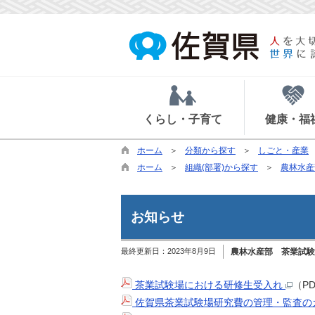
くらし・子育て
健康・福
ホーム
分類から探す
しごと・産業
ホーム
組織(部署)から探す
農林水産
お知らせ
最終更新日：
2023年8月9日
農林水産部 茶業試験
茶業試験場における研修生受入れ
（P
佐賀県茶業試験場研究費の管理・監査の