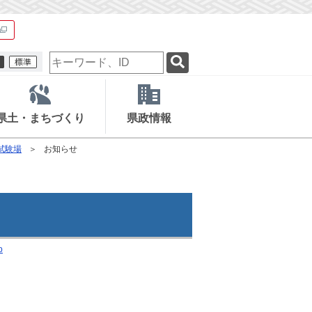
検
索
キ
ー
ワ
県土・まちづくり
県政情報
ー
ド
試験場
お知らせ
p