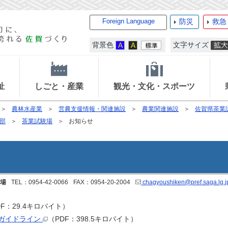
Foreign Language
防災
救急
背景色
文字サイズ
祉
しごと・産業
観光・文化・スポーツ
農林水産業
営農支援情報・関連施設
農業関連施設
佐賀県茶業
部
茶業試験場
お知らせ
場
TEL：0954-42-0066
FAX：0954-20-2004
chagyoushiken@pref.saga.lg.j
DF：29.4キロバイト）
ガイドライン
（PDF：398.5キロバイト）