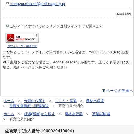
chagyoushiken@pref.saga.lg.jp
（ID:22859）
このマークがついているリンクは別ウィンドウで開きます
別ウィンドウで開きます
※資料としてPDFファイルが添付されている場合は、Adobe Acrobat(R)が必要
です。
PDF書類をご覧になる場合は、Adobe Readerが必要です。正しく表示されない
場合、最新バージョンをご利用ください。
ページの先頭へ
ホーム
分類から探す
しごと・産業
農林水産業
営農支援情報・関連施設
研究成果の紹介
ホーム
組織(部署)から探す
農林水産部
茶業試験場
研究成果の紹介
佐賀県庁(法人番号 1000020410004）