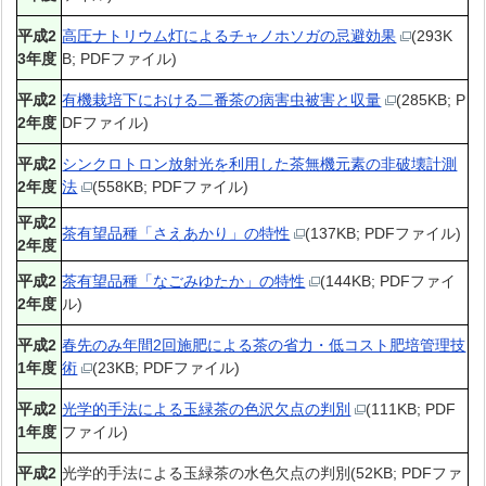
平成2
高圧ナトリウム灯によるチャノホソガの忌避効果
(293K
3年度
B; PDFファイル)
平成2
有機栽培下における二番茶の病害虫被害と収量
(285KB; P
2年度
DFファイル)
平成2
シンクロトロン放射光を利用した茶無機元素の非破壊計測
2年度
法
(558KB; PDFファイル)
平成2
茶有望品種「さえあかり」の特性
(137KB; PDFファイル)
2年度
平成2
茶有望品種「なごみゆたか」の特性
(144KB; PDFファイ
2年度
ル)
平成2
春先のみ年間2回施肥による茶の省力・低コスト肥培管理技
1年度
術
(23KB; PDFファイル)
平成2
光学的手法による玉緑茶の色沢欠点の判別
(111KB; PDF
1年度
ファイル)
平成2
光学的手法による玉緑茶の水色欠点の判別(52KB; PDFファ