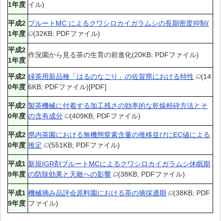
1年度
イル)
平成2
プルートMC によるクワシロカイガラムシの長期密度抑制(
1年度
(32KB; PDFファイル)
平成2
作況園から見る茶の生育の前進化(20KB; PDFファイル)
1年度
平成2
緑茶用新品種「はるのなごり」の佐賀県における特性
(14
0年度
6KB; PDFファイル)[PDF]
平成2
製茶機械に付着する加工残さの効率的な乾燥粉砕方法とそ
0年度
の含有成分
(409KB; PDFファイル)
平成2
県内茶園における無機態窒素含量の推移並びにEC値による
0年度
推定
(551KB; PDFファイル)
平成1
新規IGR剤プルートMCによるクワシロカイガラムシ休眠期
9年度
の防除効果と天敵への影響
(38KB; PDFファイル)
平成1
機械摘み品評会原料園における茶の摘採適期
(38KB; PDF
9年度
ファイル)