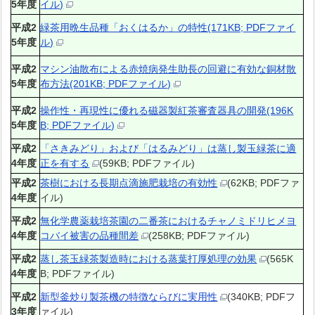
5年度
イル)
平成2
緑茶用晩生品種「おくはるか」の特性(171KB; PDFファイ
5年度
ル)
平成2
マシン油散布による赤焼病発生助長の回避に有効な銅材散
5年度
布方法(201KB; PDFファイル)
平成2
操作性・再現性に優れる磁器製紅茶審査器具の開発(196K
5年度
B; PDFファイル)
平成2
「さきみどり」および「はるみどり」は蒸し製玉緑茶に適
4年度
正を有する
(59KB; PDFファイル)
平成2
茶樹における長期点滴施肥栽培の有効性
(62KB; PDFファ
4年度
イル)
平成2
無化学農薬栽培茶園の二番茶におけるチャノミドリヒメヨ
4年度
コバイ被害の品種間差
(258KB; PDFファイル)
平成2
蒸し茶玉緑茶製造時における蒸葉打厚処理の効果
(565K
4年度
B; PDFファイル)
平成2
新型釜炒り製茶機の特徴ならびに実用性
(340KB; PDFフ
3年度
ァイル)