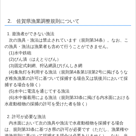
2. 佐賀県漁業調整規則について
1. 遊漁者ができない漁法
次の漁具・漁法は禁止されています（規則第34条）。なお、こ
の漁具・漁法は漁業者も含めて行うことができません。
(1)水中鉄砲
(2)びん漬（はえとりびん）
(3)固定式刺網、狩込網及びげんしき網
(4)集魚灯を利用する漁法（規則第4条第1項第2号に掲げるうな
ぎ稚魚漁業の許可に基づいて採捕する場合又は筑後川において採
捕する場合を除く）
(5)水中に電流を通じてする漁法
(6)水中服着用による漁法（規則第33条に掲げる内水面における
水産動植物の採捕の許可を受けた者を除く）
2. 許可が必要な漁法
内水面において次の漁具や漁法で水産動植物を採捕する場合
は、規則第33条に基づき県の許可が必要です（ただし、漁業権や
遊漁規則に基づいて採捕する場合は必要ありません）。なお、当