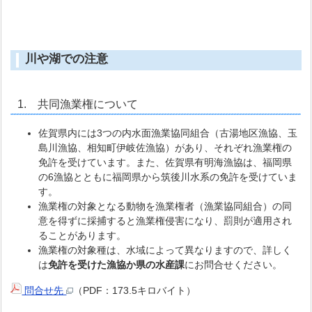
川や湖での注意
1. 共同漁業権について
佐賀県内には3つの内水面漁業協同組合（古湯地区漁協、玉
島川漁協、相知町伊岐佐漁協）があり、それぞれ漁業権の
免許を受けています。また、佐賀県有明海漁協は、福岡県
の6漁協とともに福岡県から筑後川水系の免許を受けていま
す。
漁業権の対象となる動物を漁業権者（漁業協同組合）の同
意を得ずに採捕すると漁業権侵害になり、罰則が適用され
ることがあります。
漁業権の対象種は、水域によって異なりますので、詳しく
は
免許を受けた漁協か県の水産課
にお問合せください。
問合せ先
（PDF：173.5キロバイト）