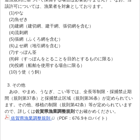
該許可については、漁業者を対象としております。
(1)やな
(2)魚ぜき
(3)建網（建切網、建干網、張切網を含む）
(4)流刺網
(5)張網（ふくろ網を含む）
(6)よせ網（地引網を含む）
(7)すっぽん筌
(8)鉾（すっぽんをとることを目的とするものに限る）
(9)投網（船舶を使用する場合に限る）
(10)う使（う飼）
3. その他
あゆ、やまめ、うなぎ、こい等では、全長等制限・採捕禁止期
間（規則第37条）と採捕禁止区域（規則第36条）が定められてい
ます。その他、移植の制限（規則第42条）等が定められています
ので、詳しくは
佐賀県漁業調整規則
でお確かめください。
佐賀県漁業調整規則
（PDF：676.9キロバイト）