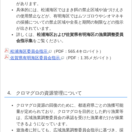
があります。
具体的には、松浦海区ではまき餌の禁止区域や油づけえさ
の使用禁止などが、有明海区ではムツゴロウやシオマネキ
の採捕についての禁止区域や全長と期間の制限などの指示
が出されています。
詳しくは、
松浦海区および佐賀県有明海区の漁業調整委員
会指示集
をご覧ください。
松浦海区委員会指示
（PDF：565.4キロバイト）
佐賀県有明海区委員会指示
（PDF：1.35メガバイト）
4. クロマグロの資源管理について
クロマグロ資源の回復のために、都道府県ごとの漁獲可能
量が定められており、クロマグロを目的とした釣り漁業等
は、広域漁業調整委員会の承認を受けた漁業者だけが操業
できるようになっています。
遊漁者に対しても、広域漁業調整委員会指示に基づき、採