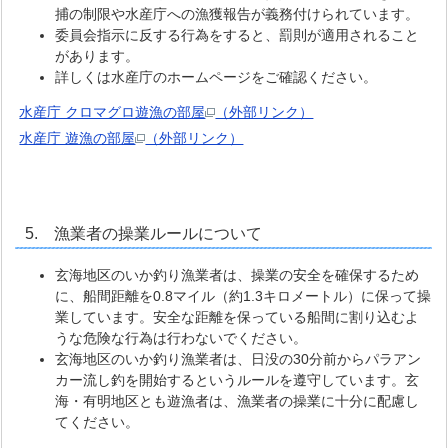
捕の制限や水産庁への漁獲報告が義務付けられています。
委員会指示に反する行為をすると、罰則が適用されること
があります。
詳しくは水産庁のホームページをご確認ください。
水産庁 クロマグロ遊漁の部屋
（外部リンク）
水産庁 遊漁の部屋
（外部リンク）
5. 漁業者の操業ルールについて
玄海地区のいか釣り漁業者は、操業の安全を確保するため
に、船間距離を0.8マイル（約1.3キロメートル）に保って操
業しています。安全な距離を保っている船間に割り込むよ
うな危険な行為は行わないでください。
玄海地区のいか釣り漁業者は、日没の30分前からパラアン
カー流し釣を開始するというルールを遵守しています。玄
海・有明地区とも遊漁者は、漁業者の操業に十分に配慮し
てください。