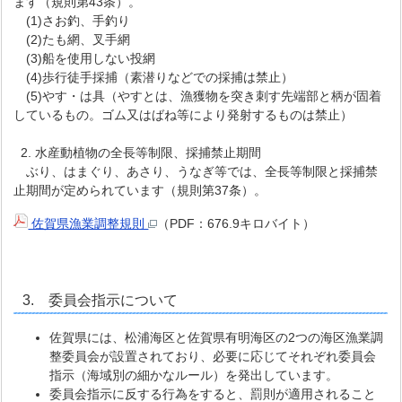
ます（規則第43条）。
(1)さお釣、手釣り
(2)たも網、叉手網
(3)船を使用しない投網
(4)歩行徒手採捕（素潜りなどでの採捕は禁止）
(5)やす・は具（やすとは、漁獲物を突き刺す先端部と柄が固着
しているもの。ゴム又はばね等により発射するものは禁止）
2. 水産動植物の全長等制限、採捕禁止期間
ぶり、はまぐり、あさり、うなぎ等では、全長等制限と採捕禁
止期間が定められています（規則第37条）。
佐賀県漁業調整規則
（PDF：676.9キロバイト）
3. 委員会指示について
佐賀県には、松浦海区と佐賀県有明海区の2つの海区漁業調
整委員会が設置されており、必要に応じてそれぞれ委員会
指示（海域別の細かなルール）を発出しています。
委員会指示に反する行為をすると、罰則が適用されること