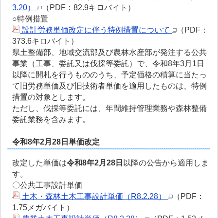
3.20）
（PDF：82.9キロバイト）
○特例措置
設計労務単価改定に伴う特例措置について
（PDF：
373.6キロバイト）
県土整備部、地域交流部及び農林水産部が発注する公共
事業（工事、委託又は伐採等委託）で、令和8年3月1日
以降に開札を行うもののうち、予定価格の積算に当たっ
て旧労務単価及び旧技術者単価を適用したものは、特例
措置の対象とします。
ただし、伐採等委託には、年間維持管理業務や森林整備
委託業務を含みます。
令和8年2月28日単価改定
改定した単価は
令和8年2月28日
以降の公告から適用しま
す。
〇公共工事設計単価
土木・森林土木工事設計単価（R8.2.28）
（PDF：
1.75メガバイト）