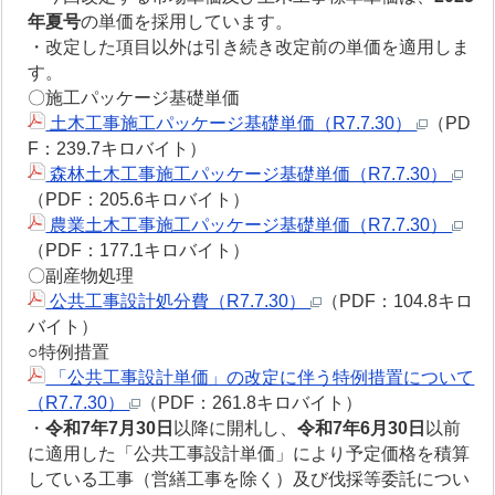
年夏号
の単価を採用しています。
・改定した項目以外は引き続き改定前の単価を適用しま
す。
〇施工パッケージ基礎単価
土木工事施工パッケージ基礎単価（R7.7.30）
（PD
F：239.7キロバイト）
森林土木工事施工パッケージ基礎単価（R7.7.30）
（PDF：205.6キロバイト）
農業土木工事施工パッケージ基礎単価（R7.7.30）
（PDF：177.1キロバイト）
〇副産物処理
公共工事設計処分費（R7.7.30）
（PDF：104.8キロ
バイト）
○特例措置
「公共工事設計単価」の改定に伴う特例措置について
（R7.7.30）
（PDF：261.8キロバイト）
・
令和7年7月30日
以降に開札し、
令和7年6月30日
以前
に適用した「公共工事設計単価」により予定価格を積算
している工事（営繕工事を除く）及び伐採等委託につい