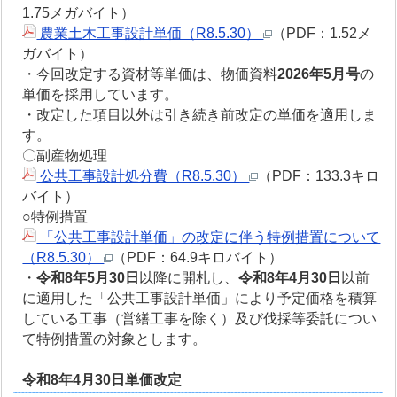
1.75メガバイト）
農業土木工事設計単価（R8.5.30）
（PDF：1.52メ
ガバイト）
・今回改定する資材等単価は、物価資料
2026年5月号
の
単価を採用しています。
・改定した項目以外は引き続き前改定の単価を適用しま
す。
〇副産物処理
公共工事設計処分費（R8.5.30）
（PDF：133.3キロ
バイト）
○特例措置
「公共工事設計単価」の改定に伴う特例措置について
（R8.5.30）
（PDF：64.9キロバイト）
・
令和8年5月30日
以降に開札し、
令和8年4月30日
以前
に適用した「公共工事設計単価」により予定価格を積算
している工事（営繕工事を除く）及び伐採等委託につい
て特例措置の対象とします。
令和8年4月30日単価改定