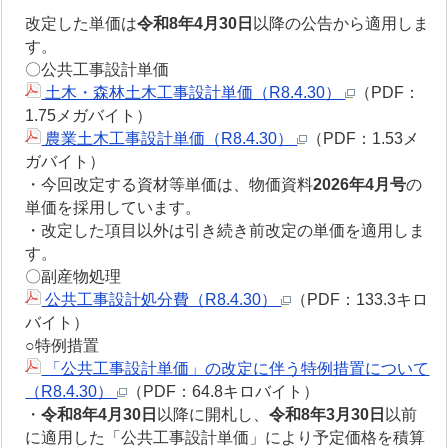
改定した単価は
令和8年4月30日
以降の公告から適用しま
す。
〇公共工事設計単価
土木・森林土木工事設計単価（R8.4.30）
（PDF：
1.75メガバイト）
農業土木工事設計単価（R8.4.30）
（PDF：1.53メ
ガバイト）
・今回改定する資材等単価は、物価資料
2026年4月号
の
単価を採用しています。
・改定した項目以外は引き続き前改定の単価を適用しま
す。
〇副産物処理
公共工事設計処分費（R8.4.30）
（PDF：133.3キロ
バイト）
○特例措置
「公共工事設計単価」の改定に伴う特例措置について
（R8.4.30）
（PDF：64.8キロバイト）
・
令和8年4月30日
以降に開札し、
令和8年3月30日
以前
に適用した「公共工事設計単価」により予定価格を積算