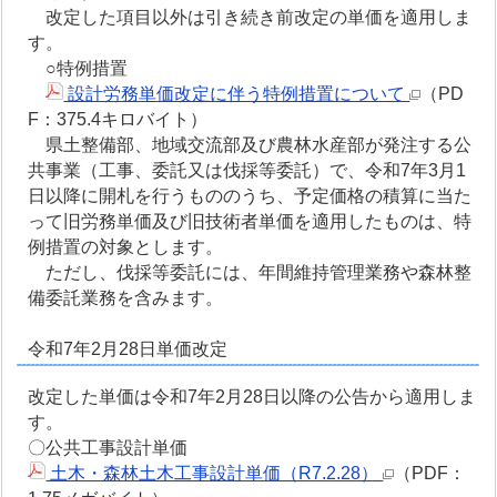
改定した項目以外は引き続き前改定の単価を適用しま
す。
○特例措置
設計労務単価改定に伴う特例措置について
（PD
F：375.4キロバイト）
県土整備部、地域交流部及び農林水産部が発注する公
共事業（工事、委託又は伐採等委託）で、令和7年3月1
日以降に開札を行うもののうち、予定価格の積算に当た
って旧労務単価及び旧技術者単価を適用したものは、特
例措置の対象とします。
ただし、伐採等委託には、年間維持管理業務や森林整
備委託業務を含みます。
令和7年2月28日単価改定
改定した単価は令和7年2月28日以降の公告から適用しま
す。
〇公共工事設計単価
土木・森林土木工事設計単価（R7.2.28）
（PDF：