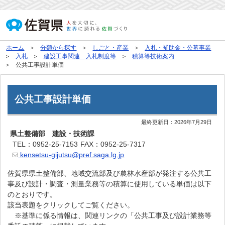
ホーム
分類から探す
しごと・産業
入札・補助金・公募事業
入札
建設工事関連 入札制度等
積算等技術案内
公共工事設計単価
公共工事設計単価
最終更新日：
2026年7月29日
県土整備部 建設・技術課
TEL：0952-25-7153
FAX：0952-25-7317
kensetsu-gijutsu@pref.saga.lg.jp
佐賀県県土整備部、地域交流部及び農林水産部が発注する公共工
事及び設計・調査・測量業務等の積算に使用している単価は以下
のとおりです。
該当表題をクリックしてご覧ください。
※基準に係る情報は、関連リンクの「公共工事及び設計業務等