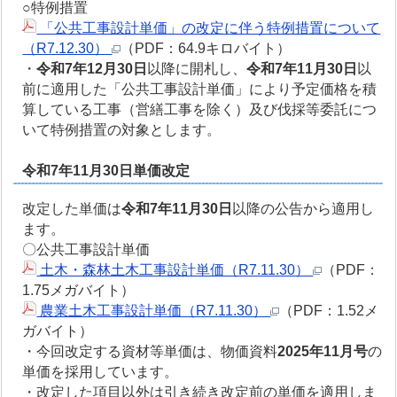
○特例措置
「公共工事設計単価」の改定に伴う特例措置について
（R7.12.30）
（PDF：64.9キロバイト）
・
令和7年12月30日
以降に開札し、
令和7年11月30日
以
前に適用した「公共工事設計単価」により予定価格を積
算している工事（営繕工事を除く）及び伐採等委託につ
いて特例措置の対象とします。
令和7年11月30日単価改定
改定した単価は
令和7年11月30日
以降の公告から適用し
ます。
〇公共工事設計単価
土木・森林土木工事設計単価（R7.11.30）
（PDF：
1.75メガバイト）
農業土木工事設計単価（R7.11.30）
（PDF：1.52メ
ガバイト）
・今回改定する資材等単価は、物価資料
2025年11月号
の
単価を採用しています。
・改定した項目以外は引き続き改定前の単価を適用しま