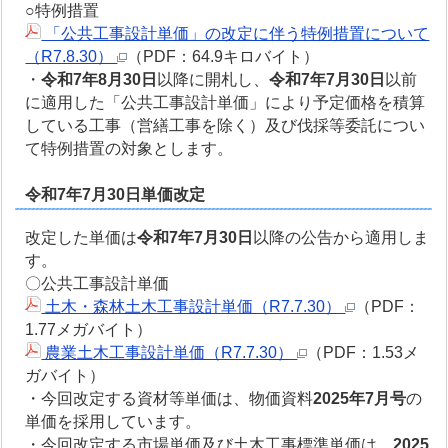
○特例措置
「公共工事設計単価」の改定に伴う特例措置について
（R7.8.30）
（PDF：64.9キロバイト）
・
令和7年8月30日
以降に開札し、
令和7年7月30日
以前
に適用した「公共工事設計単価」により予定価格を積算
している工事（営繕工事を除く）及び伐採等委託につい
て特例措置の対象とします。
令和7年7月30日単価改定
改定した単価は
令和7年7月30日
以降の公告から適用しま
す。
〇公共工事設計単価
土木・森林土木工事設計単価（R7.7.30）
（PDF：
1.77メガバイト）
農業土木工事設計単価（R7.7.30）
（PDF：1.53メ
ガバイト）
・今回改定する資材等単価は、物価資料
2025年7月号
の
単価を採用しています。
・今回改定する市場単価及び土木工事標準単価は、
2025