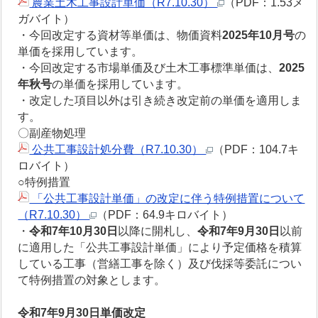
農業土木工事設計単価（R7.10.30）
（PDF：1.53メ
ガバイト）
・今回改定する資材等単価は、物価資料
2025年10月号
の
単価を採用しています。
・今回改定する市場単価及び土木工事標準単価は、
2025
年秋号
の単価を採用しています。
・改定した項目以外は引き続き改定前の単価を適用しま
す。
〇副産物処理
公共工事設計処分費（R7.10.30）
（PDF：104.7キ
ロバイト）
○特例措置
「公共工事設計単価」の改定に伴う特例措置について
（R7.10.30）
（PDF：64.9キロバイト）
・
令和7年10月30日
以降に開札し、
令和7年9月30日
以前
に適用した「公共工事設計単価」により予定価格を積算
している工事（営繕工事を除く）及び伐採等委託につい
て特例措置の対象とします。
令和7年9月30日単価改定