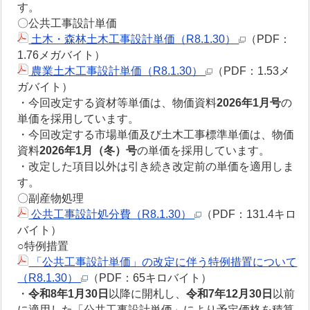
す。
〇公共工事設計単価
土木・森林土木工事設計単価（R8.1.30）
（PDF：
1.76メガバイト）
農業土木工事設計単価（R8.1.30）
（PDF：1.53メ
ガバイト）
・今回改定する資材等単価は、物価資料
2026年1月号
の
単価を採用しています。
・今回改定する市場単価及び土木工事標準単価は、物価
資料
2026年1月（冬）号
の単価を採用しています。
・改定した項目以外は引き続き改定前の単価を適用しま
す。
〇副産物処理
公共工事設計処分費（R8.1.30）
（PDF：131.4キロ
バイト）
○特例措置
「公共工事設計単価」の改定に伴う特例措置について
（R8.1.30）
（PDF：65キロバイト）
・
令和8年1月30日
以降に開札し、
令和7年12月30日
以前
に適用した「公共工事設計単価」により予定価格を積算