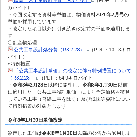
農業土木工事設計単価（R8.2.28）
（PDF：1.52メ
ガバイト）
・今回改定する資材等単価は、物価資料
2026年2月号
の
単価を採用しています。
・改定した項目以外は引き続き改定前の単価を適用しま
す。
〇副産物処理
公共工事設計処分費（R8.2.28）
（PDF：131.3キロ
バイト）
○特例措置
「公共工事設計単価」の改定に伴う特例措置について
（R8.2.28）
（PDF：64.9キロバイト）
・
令和8年2月28日
以降に開札し、
令和8年1月30日
以前
に適用した「公共工事設計単価」により予定価格を積算
している工事（営繕工事を除く）及び伐採等委託につい
て特例措置の対象とします。
令和8年1月30日単価改定
改定した単価は
令和8年1月30日
以降の公告から適用しま