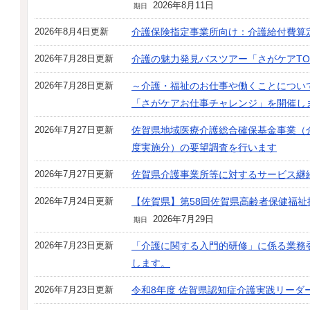
2026年8月11日
期日
2026年8月4日更新
介護保険指定事業所向け：介護給付費算
2026年7月28日更新
介護の魅力発見バスツアー「さがケアTO
2026年7月28日更新
～介護・福祉のお仕事や働くことについ
「さがケアお仕事チャレンジ」を開催し
2026年7月27日更新
佐賀県地域医療介護総合確保基金事業（
度実施分）の要望調査を行います
2026年7月27日更新
佐賀県介護事業所等に対するサービス継
2026年7月24日更新
【佐賀県】第58回佐賀県高齢者保健福
2026年7月29日
期日
2026年7月23日更新
「介護に関する入門的研修」に係る業務
します。
2026年7月23日更新
令和8年度 佐賀県認知症介護実践リーダ