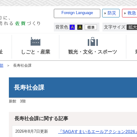
Foreign Language
防災
救急
背景色
文字サイズ
祉
しごと・産業
観光・文化・スポーツ
部
長寿社会課
長寿社会課
新館 3階
長寿社会課に関する記事
2026年8月7日更新
『SAGAすまいるエールアクション202