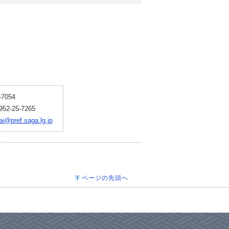
7054
-25-7265
i@pref.saga.lg.jp
ページの先頭へ