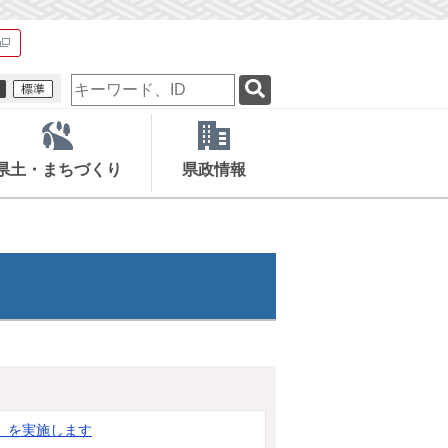
検
索
キ
ー
ワ
県土・まちづくり
県政情報
ー
ド
6』を実施します