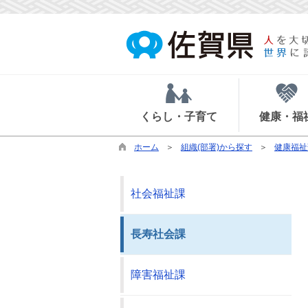
くらし・子育て
健康・福
ホーム
組織(部署)から探す
健康福祉
社会福祉課
長寿社会課
障害福祉課