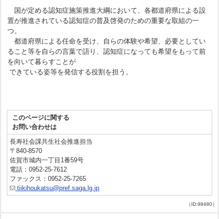
国が定める認知症施策推進大綱において、各都道府県による設
置が推進されている認知症の普及啓発のための重要な取組の一
つ。
都道府県による任命を受け、自らの体験や希望、必要としてい
ること等を自らの言葉で語り、認知症になっても希望をもって前
を向いて暮らすことが
できている姿等を発信する役割を担う。
このページに関する
お問い合わせは
長寿社会課共生社会推進担当
〒840-8570
佐賀市城内一丁目1番59号
電話：0952-25-7612
ファックス：0952-25-7265
tiikihoukatsu@pref.saga.lg.jp
（ID:98480）