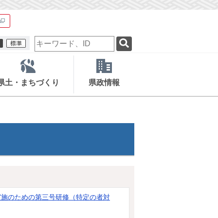
検
索
キ
ー
ワ
県土・まちづくり
県政情報
ー
ド
実施のための第三号研修（特定の者対