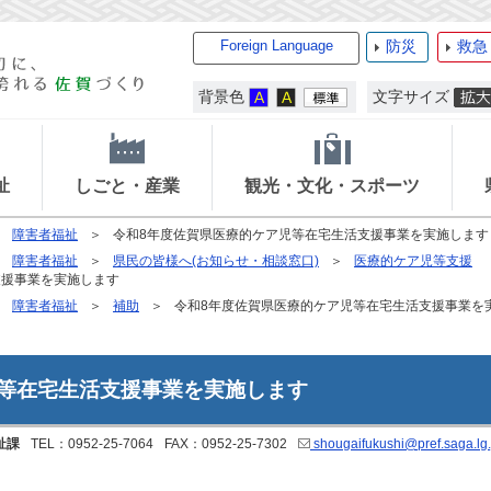
Foreign Language
防災
救急
背景色
文字サイズ
祉
しごと・産業
観光・文化・スポーツ
障害者福祉
令和8年度佐賀県医療的ケア児等在宅生活支援事業を実施します
障害者福祉
県民の皆様へ(お知らせ・相談窓口)
医療的ケア児等支援
支援事業を実施します
障害者福祉
補助
令和8年度佐賀県医療的ケア児等在宅生活支援事業を
児等在宅生活支援事業を実施します
祉課
TEL：0952-25-7064
FAX：0952-25-7302
shougaifukushi@pref.saga.lg.