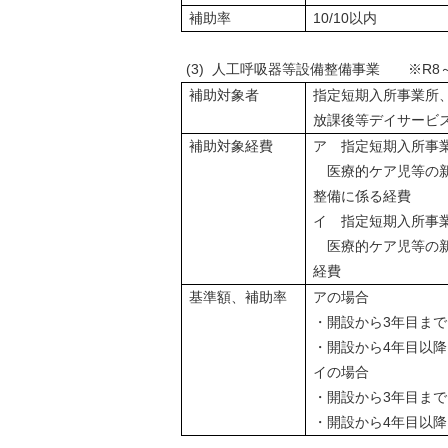
補助率
10/10以内
(3) 人工呼吸器等設備整備事業 ※R
補助対象者
指定短期入所事業所
放課後等デイサービ
補助対象経費
ア 指定短期入所事
医療的ケア児等の新
整備に係る経費
イ 指定短期入所事
医療的ケア児等の
経費
基準額、補助率
アの場合
・開設から3年目
・開設から4年目以降1
イの場合
・開設から3年目
・開設から4年目以降1