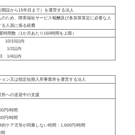
（開設から15年目まで）を運営する法人
入のため、障害福祉サービス報酬及び各加算算定に必要な人
する人員に係る経費
過配置時間数（1か月あたり160時間を上限）
10/10以内
 1/2以内
目 1/4以内
ション又は指定短期入所事業所を運営する法人
業所への送迎中の支援
00円/時間
00円/時間
的ケア児等が同乗しない時間：1,600円/時間
時間