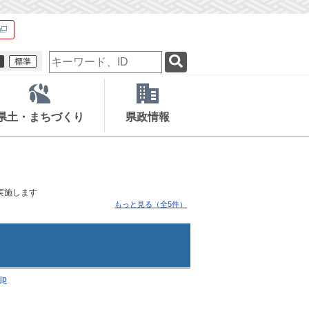
検
索
キ
ー
ワ
県土・まちづくり
県政情報
ー
ド
実施します
もっと見る（全5件）
jp