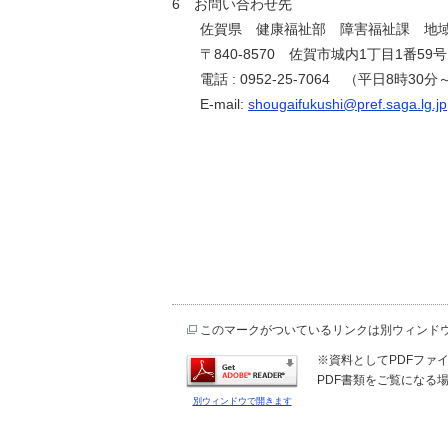
6 お問い合わせ先
佐賀県 健康福祉部 障害福祉課 地域
〒840-8570 佐賀市城内1丁目1番59号
電話 : 0952-25-7064 （平日8時30分
E-mail:
shougaifukushi@pref.saga.lg.jp
このマークがついているリンクは別ウィンド
※資料としてPDFファイル
PDF書類をご覧になる場
別ウィンドウで開きます