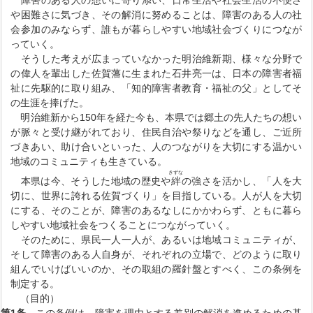
や困難さに気づき、その解消に努めることは、障害のある人の社
会参加のみならず、誰もが暮らしやすい地域社会づくりにつなが
っていく。
そうした考えが広まっていなかった明治維新期、様々な分野で
の偉人を輩出した佐賀藩に生まれた石井亮一は、日本の障害者福
祉に先駆的に取り組み、「知的障害者教育・福祉の父」としてそ
の生涯を捧げた。
明治維新から150年を経た今も、本県では郷土の先人たちの想い
が脈々と受け継がれており、住民自治や祭りなどを通し、ご近所
づきあい、助け合いといった、人のつながりを大切にする温かい
地域のコミュニティも生きている。
きずな
本県は今、そうした地域の歴史や
絆
の強さを活かし、「人を大
切に、世界に誇れる佐賀づくり」を目指している。人が人を大切
にする、そのことが、障害のあるなしにかかわらず、ともに暮ら
しやすい地域社会をつくることにつながっていく。
そのために、県民一人一人が、あるいは地域コミュニティが、
そして障害のある人自身が、それぞれの立場で、どのように取り
組んでいけばいいのか、その取組の羅針盤とすべく、この条例を
制定する。
（目的）
第1条
この条例は、障害を理由とする差別の解消を進めるための基