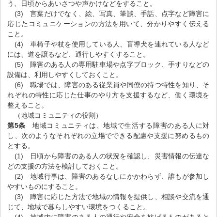
う、日頃からあいさつや声かけなどをすること。
(3) 言葉だけでなく、絵、写真、筆談、手話、点字など障害に
応じたコミュニケーションの方法を用いて、分かりやすく伝える
こと。
(4) 車椅子や杖を使用している人、盲導犬を連れている人など
には、道を譲るなど、通行しやすくすること。
(5) 障害のある人の専用駐車場や点字ブロック、手すりなどの
設備は、利用しやすくしておくこと。
(6) 職場では、障害のある従業員や同僚の持つ特性を知り、そ
れぞれの特性に応じた仕事のやり方を支援するなど、働く環境を
整えること。
（地域コミュニティの役割）
第5条
地域コミュニティは、地域で生活する障害のある人に対
し、次のようなそれぞれの立場でできる配慮や支援に努めるもの
とする。
(1) 日頃から障害のある人の状況を確認し、災害情報の伝達な
どの支援の方法を検討しておくこと。
(2) 地域行事は、障害のあるなしにかかわらず、誰もが参加し
やすいものにすること。
(3) 障害に応じた方法で地域の情報を提供し、相談や交流を通
じて、地域で暮らしやすい環境をつくること。
(4) 地域内に障害のある人の通行や安全を妨げるものがあると