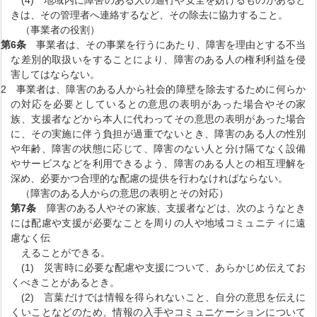
きは、その管理者へ連絡するなど、その除去に協力すること。
（事業者の役割）
第6条
事業者は、その事業を行うにあたり、障害を理由とする不当
な差別的取扱いをすることにより、障害のある人の権利利益を侵
害してはならない。
2 事業者は、障害のある人から社会的障壁を除去するために何らか
の対応を必要としているとの意思の表明があった場合やその家
族、支援者などから本人に代わってその意思の表明があった場合
に、その実施に伴う負担が過重でないとき、障害のある人の性別
や年齢、障害の状態に応じて、障害のない人と分け隔てなく設備
やサービスなどを利用できるよう、障害のある人との相互理解を
深め、必要かつ合理的な配慮の提供を行わなければならない。
（障害のある人からの意思の表明とその対応）
第7条
障害のある人やその家族、支援者などは、次のようなとき
には配慮や支援が必要なことを周りの人や地域コミュニティに遠
慮なく伝
えることができる。
(1) 災害時に必要な配慮や支援について、あらかじめ伝えてお
くべきことがあるとき。
(2) 言葉だけでは情報を得られないこと、自分の意思を伝えに
くいことなどのため、情報の入手やコミュニケーションについて