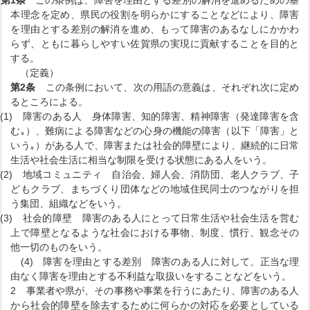
本理念を定め、県民の役割を明らかにすることなどにより、障害
を理由とする差別の解消を進め、もって障害のあるなしにかかわ
らず、ともに暮らしやすい佐賀県の実現に貢献することを目的と
する。
（定義）
第2条
この条例において、次の用語の意義は、それぞれ次に定め
るところによる。
(1) 障害のある人 身体障害、知的障害、精神障害（発達障害を含
む｡）、難病による障害などの心身の機能の障害（以下「障害」と
いう｡）がある人で、障害または社会的障壁により、継続的に日常
生活や社会生活に相当な制限を受ける状態にある人をいう。
(2) 地域コミュニティ 自治会、婦人会、消防団、老人クラブ、子
どもクラブ、まちづくり団体などの地域住民同士のつながりを担
う集団、組織などをいう。
(3) 社会的障壁 障害のある人にとって日常生活や社会生活を営む
上で障壁となるような社会における事物、制度、慣行、観念その
他一切のものをいう。
(4) 障害を理由とする差別 障害のある人に対して、正当な理
由なく障害を理由とする不利益な取扱いをすることなどをいう。
2 事業者や県が、その事務や事業を行うにあたり、障害のある人
から社会的障壁を除去するために何らかの対応を必要としている