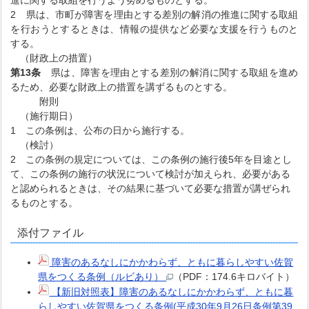
2 県は、市町が障害を理由とする差別の解消の推進に関する取組
を行おうとするときは、情報の提供など必要な支援を行うものと
する。
（財政上の措置）
第13条
県は、障害を理由とする差別の解消に関する取組を進め
るため、必要な財政上の措置を講ずるものとする。
附則
（施行期日）
1 この条例は、公布の日から施行する。
（検討）
2 この条例の規定については、この条例の施行後5年を目途とし
て、この条例の施行の状況について検討が加えられ、必要がある
と認められるときは、その結果に基づいて必要な措置が講ぜられ
るものとする。
添付ファイル
障害のあるなしにかかわらず、ともに暮らしやすい佐賀
県をつくる条例（ルビあり）
（PDF：174.6キロバイト）
【新旧対照表】障害のあるなしにかかわらず、ともに暮
らしやすい佐賀県をつくる条例(平成30年9月26日条例第39