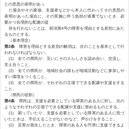
との意思の表明があっ
た場合やその家族、支援者などから本人に代わってその意思の
表明があった場合に、その実施に伴う負担が過重でないとき、必
要かつ合理的な配慮の提
供を行わないことは、前項第4号の障害を理由とする差別にあた
るものとする。
（基本理念）
第3条
障害を理由とする差別の解消は、次のことを基本として行
われなければならない。
(1) 全ての県民が、互いにその人らしさを認め合い、交流し、
支え合うこと。
(2) 全ての県民が、地域社会の誰もが地域活動などに参加しや
すい環境をつくること。
(3) 全ての県民が、それぞれの立場でできる配慮や支援をする
こと。
（県民の役割）
第4条
県民は、支援を必要としている障害のある人に対し、次の
ようなそれぞれの立場でできる配慮や支援に努めるものとする。
(1) 困っていたり、支援を必要としている障害のある人に気づ
いたときは、手伝えることがないかなど、声かけをすること。
(2) 災害が発生したとき、障害のある人を円滑に支援できるよ