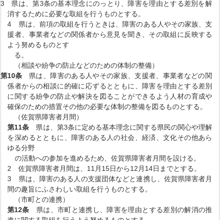
3 県は、第3条の基本理念にのっとり、障害を理由とする差別を解
消するために必要な取組を行うものとする。
4 県は、前項の取組を行うときは、障害のある人やその家族、支
援者、事業者などの関係者から意見を聞き、その取組に反映する
よう努めるものとす
る。
（相談や紛争の防止などのための体制の整備）
第10条
県は、障害のある人やその家族、支援者、事業者などの関
係者からの相談に的確に応ずるとともに、障害を理由とする差別
に関する紛争の防止や解決を図ることができるよう人材の育成や
確保のための措置その他の必要な体制の整備を図るものとする。
（佐賀県障害者月間）
第11条
県は、第3条に定める基本理念に関する県民の関心や理解
を深めるとともに、障害のある人の社会、経済、文化その他あら
ゆる分野
の活動への参加を進めるため、佐賀県障害者月間を設ける。
2 佐賀県障害者月間は、11月15日から12月14日までとする。
3 県は、障害のある人の支援団体などと連携し、佐賀県障害者月
間の趣旨にふさわしい取組を行うものとする。
（市町との連携）
第12条
県は、市町と連携し、障害を理由とする差別の解消の推
進に関する取組を行うよう努めるものとする。