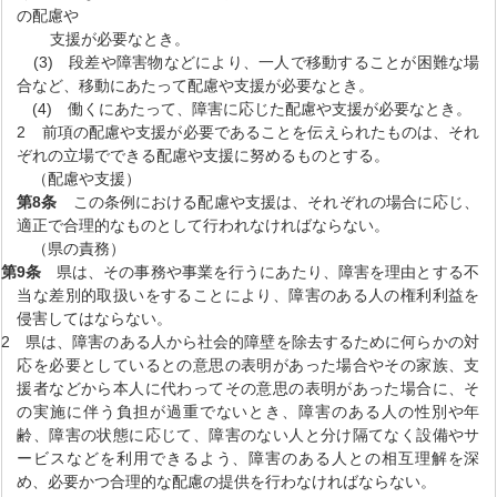
の配慮や
支援が必要なとき。
(3) 段差や障害物などにより、一人で移動することが困難な場
合など、移動にあたって配慮や支援が必要なとき。
(4) 働くにあたって、障害に応じた配慮や支援が必要なとき。
2 前項の配慮や支援が必要であることを伝えられたものは、それ
ぞれの立場でできる配慮や支援に努めるものとする。
（配慮や支援）
第8条
この条例における配慮や支援は、それぞれの場合に応じ、
適正で合理的なものとして行われなければならない。
（県の責務）
第9条
県は、その事務や事業を行うにあたり、障害を理由とする不
当な差別的取扱いをすることにより、障害のある人の権利利益を
侵害してはならない。
2 県は、障害のある人から社会的障壁を除去するために何らかの対
応を必要としているとの意思の表明があった場合やその家族、支
援者などから本人に代わってその意思の表明があった場合に、そ
の実施に伴う負担が過重でないとき、障害のある人の性別や年
齢、障害の状態に応じて、障害のない人と分け隔てなく設備やサ
ービスなどを利用できるよう、障害のある人との相互理解を深
め、必要かつ合理的な配慮の提供を行わなければならない。