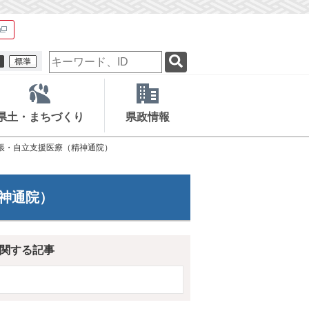
検
索
キ
ー
ワ
県土・まちづくり
県政情報
ー
ド
帳・自立支援医療（精神通院）
神通院）
関する記事