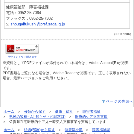
健康福祉部 障害福祉課
電話：0952-25-7064
ファックス：0952-25-7302
shougaifukushi@pref.saga.lg.jp
（ID:115686）
別ウィンドウで開きます
※資料としてPDFファイルが添付されている場合は、Adobe Acrobat(R)が必要
です。
PDF書類をご覧になる場合は、Adobe Readerが必要です。正しく表示されない
場合、最新バージョンをご利用ください。
ページの先頭へ
ホーム
分類から探す
健康・福祉
障害者福祉
県民の皆様へ(お知らせ・相談窓口)
医療的ケア児等支援
佐賀県在宅医療的ケア児一時受入支援事業を実施しています
ホーム
組織(部署)から探す
健康福祉部
障害福祉課