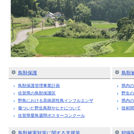
鳥獣保護
鳥獣
鳥獣保護管理事業計画
県内の
佐賀県の鳥獣保護区
野生の
野鳥における高病原性鳥インフルエンザ
県内の
傷ついた野生鳥獣やヒナについて
技術関
佐賀県愛鳥週間ポスターコンクール
鳥獣被害対策に関する支援策
狩猟