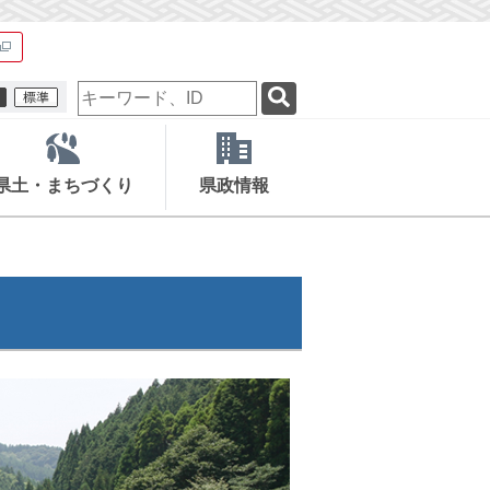
検
索
キ
ー
ワ
県土・まちづくり
県政情報
ー
ド