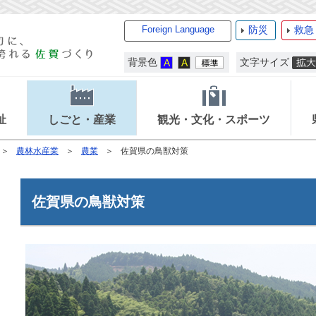
Foreign Language
防災
救急
背景色
文字サイズ
祉
しごと・産業
観光・文化・スポーツ
農林水産業
農業
佐賀県の鳥獣対策
佐賀県の鳥獣対策