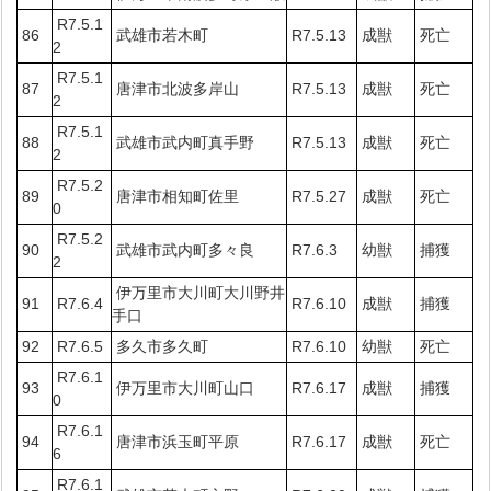
R7.5.1
86
武雄市若木町
R7.5.13
成獣
死亡
2
R7.5.1
87
唐津市北波多岸山
R7.5.13
成獣
死亡
2
R7.5.1
88
武雄市武内町真手野
R7.5.13
成獣
死亡
2
R7.5.2
89
唐津市相知町佐里
R7.5.27
成獣
死亡
0
R7.5.2
90
武雄市武内町多々良
R7.6.3
幼獣
捕獲
2
伊万里市大川町大川野井
91
R7.6.4
R7.6.10
成獣
捕獲
手口
92
R7.6.5
多久市多久町
R7.6.10
幼獣
死亡
R7.6.1
93
伊万里市大川町山口
R7.6.17
成獣
捕獲
0
R7.6.1
94
唐津市浜玉町平原
R7.6.17
成獣
死亡
6
R7.6.1