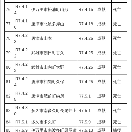
R7.4.1
76
伊万里市松浦町山形
R7.4.15
成獣
死亡
4
R7.4.1
77
唐津市北波多岸山
R7.4.18
成獣
死亡
8
R7.4.2
78
唐津市山本
R7.4.25
成獣
死亡
3
R7.4.2
79
武雄市朝日町甘久
R7.4.25
成獣
死亡
2
R7.4.2
80
武雄市山内町大野
R7.4.25
成獣
死亡
3
R7.4.2
81
唐津市相知町久保
R7.4.25
成獣
死亡
4
R7.4.2
82
唐津市肥前町納所
R7.5.1
成獣
死亡
5
R7.4.3
83
多久市南多久町長尾井上
R7.5.1
成獣
死亡
0
84
R7.5.1
多久市多久町
R7.5.9
成獣
死亡
85
R7.5.9
伊万里市南波多町原屋敷
R7.5.13
成獣
捕獲