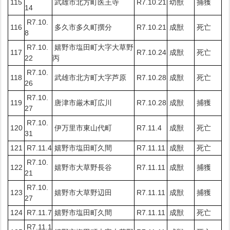
115
武雄市北方町医王寺
R7.10.21
幼獣
捕獲
14
R7.10.
116
多久市多久町撰分
R7.10.21
成獣
死亡
8
R7.10.
嬉野市塩田町大字大草野
117
R7.10.24
成獣
死亡
22
丙
R7.10.
118
武雄市北方町大字芦原
R7.10.28
成獣
死亡
26
R7.10.
119
唐津市厳木町広川
R7.10.28
成獣
捕獲
27
R7.10.
120
伊万里市東山代町
R7.11.4
成獣
死亡
31
121
R7.11.4
嬉野市塩田町久間
R7.11.11
成獣
死亡
R7.10.
122
嬉野市大草野長谷
R7.11.11
成獣
捕獲
21
R7.10.
123
嬉野市大草野辺田
R7.11.11
成獣
捕獲
27
124
R7.11.7
嬉野市塩田町久間
R7.11.11
成獣
死亡
R7.11.1