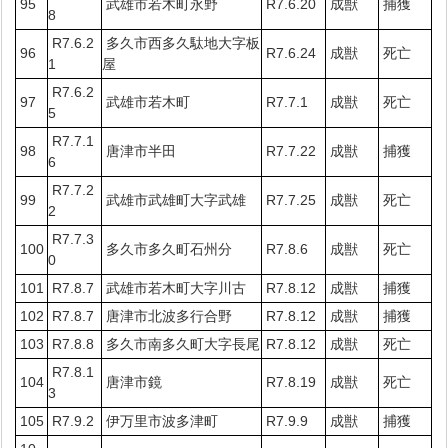
95
武雄市若木町永野
R7.6.20
成獣
捕獲
8
R7.6.2
多久市西多久駄地大字板
96
R7.6.24
成獣
死亡
1
屋
R7.6.2
97
武雄市若木町
R7.7.1
成獣
死亡
5
R7.7.1
98
唐津市半田
R7.7.22
成獣
捕獲
6
R7.7.2
99
武雄市武雄町大字武雄
R7.7.25
成獣
死亡
2
R7.7.3
100
多久市多久町石州分
R7.8.6
成獣
死亡
0
101
R7.8.7
武雄市若木町大字川古
R7.8.12
成獣
捕獲
102
R7.8.7
唐津市北波多行合野
R7.8.12
成獣
捕獲
103
R7.8.8
多久市南多久町大字長尾
R7.8.12
成獣
死亡
R7.8.1
104
唐津市鏡
R7.8.19
成獣
死亡
3
105
R7.9.2
伊万里市波多津町
R7.9.9
成獣
捕獲