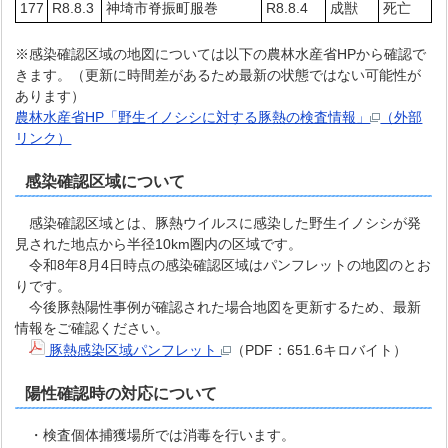
177
R8.8.3
神埼市脊振町服巻
R8.8.4
成獣
死亡
※感染確認区域の地図については以下の農林水産省HPから確認で
きます。（更新に時間差があるため最新の状態ではない可能性が
あります）
農林水産省HP「野生イノシシに対する豚熱の検査情報」
（外部
リンク）
感染確認区域について
感染確認区域とは、豚熱ウイルスに感染した野生イノシシが発
見された地点から半径10km圏内の区域です。
令和8年8月4日時点の感染確認区域はパンフレットの地図のとお
りです。
今後豚熱陽性事例が確認された場合地図を更新するため、最新
情報をご確認ください。
豚熱感染区域パンフレット
（PDF：651.6キロバイト）
陽性確認時の対応について
・検査個体捕獲場所では消毒を行います。