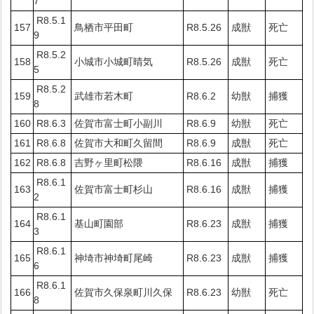
7
R8.5.1
157
鳥栖市平田町
R8.5.26
成獣
死亡
9
R8.5.2
158
小城市小城町晴気
R8.5.26
成獣
死亡
5
R8.5.2
159
武雄市若木町
R8.6.2
幼獣
捕獲
8
160
R8.6.3
佐賀市富士町小副川
R8.6.9
幼獣
死亡
161
R8.6.8
佐賀市大和町久留間
R8.6.9
成獣
死亡
162
R8.6.8
吉野ヶ里町松隈
R8.6.16
成獣
捕獲
R8.6.1
163
佐賀市富士町杉山
R8.6.16
成獣
捕獲
2
R8.6.1
164
基山町園部
R8.6.23
成獣
捕獲
3
R8.6.1
165
神埼市神埼町尾崎
R8.6.23
成獣
捕獲
6
R8.6.1
166
佐賀市久保泉町川久保
R8.6.23
幼獣
死亡
8