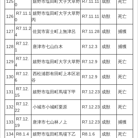
125
嬉野市塩田町大字大草野
R7.11.11
成獣
死亡
0
R7.11.1
嬉野市塩田町大字大草野
126
R7.11.11
幼獣
死亡
0
丙
R7.11.2
127
佐賀市富士町上無津呂
R7.11.28
成獣
捕獲
4
R7.12.
128
唐津市七山白木
R7.12.3
成獣
捕獲
1
R7.12.
129
嬉野市塩田町大字大草野
R7.12.9
成獣
死亡
4
R7.12.
西松浦郡有田町上本区岩
130
R7.12.9
成獣
死亡
6
谷
R7.12.
131
嬉野市塩田町馬場下甲
R7.12.23
成獣
死亡
15
R7.12.
132
小城市小城町栗原
R7.12.23
成獣
死亡
22
R7.12.
133
唐津市七山林ノ上
R7.12.23
成獣
捕獲
19
134
R8.1.4
嬉野市塩田町馬場下乙
R8.1.6
成獣
死亡