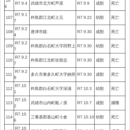
10
R7.9.4
武雄市北方町芦原
R7.9.9
成獣
死亡
6
R7.9.1
107
杵島郡江北町土元
R7.9.22
幼獣
死亡
7
R7.9.2
108
唐津市鏡
R7.9.30
成獣
死亡
4
R7.9.2
109
杵島郡白石町大字田野上
R7.9.30
幼獣
死亡
7
R7.9.2
110
杵島郡江北町佐留志
R7.9.30
成獣
死亡
7
R7.9.2
111
多久市東多久町大字納所
R7.9.30
成獣
死亡
9
R7.10.
112
杵島郡白石町大字深浦
R7.10.3
幼獣
死亡
1
R7.10.
113
武雄市山内町船ノ原
R7.10.7
成獣
捕獲
2
R7.10.
114
三養基郡基山町小倉
R7.10.10
幼獣
死亡
6
R7.10.