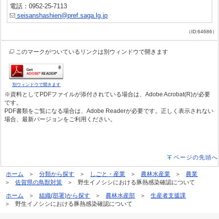
電話：0952-25-7113
seisanshashien@pref.saga.lg.jp
（ID:64686）
このマークがついているリンクは別ウィンドウで開きます
別ウィンドウで開きます
※資料としてPDFファイルが添付されている場合は、Adobe Acrobat(R)が必要
です。
PDF書類をご覧になる場合は、Adobe Readerが必要です。正しく表示されない
場合、最新バージョンをご利用ください。
ページの先頭へ
ホーム
分類から探す
しごと・産業
農林水産業
農業
佐賀県の鳥獣対策
野生イノシシにおける豚熱感染確認について
ホーム
組織(部署)から探す
農林水産部
生産者支援課
野生イノシシにおける豚熱感染確認について