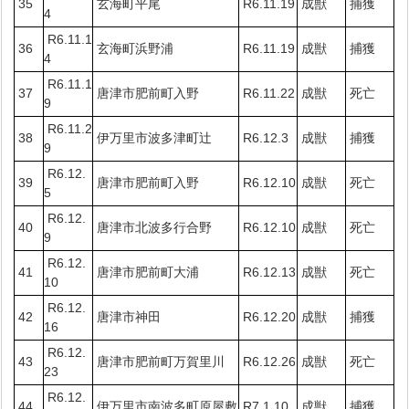
35
玄海町平尾
R6.11.19
成獣
捕獲
4
R6.11.1
36
玄海町浜野浦
R6.11.19
成獣
捕獲
4
R6.11.1
37
唐津市肥前町入野
R6.11.22
成獣
死亡
9
R6.11.2
38
伊万里市波多津町辻
R6.12.3
成獣
捕獲
9
R6.12.
39
唐津市肥前町入野
R6.12.10
成獣
死亡
5
R6.12.
40
唐津市北波多行合野
R6.12.10
成獣
死亡
9
R6.12.
41
唐津市肥前町大浦
R6.12.13
成獣
死亡
10
R6.12.
42
唐津市神田
R6.12.20
成獣
捕獲
16
R6.12.
43
唐津市肥前町万賀里川
R6.12.26
成獣
死亡
23
R6.12.
44
伊万里市南波多町原屋敷
R7.1.10
成獣
捕獲