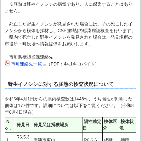
※豚熱は豚やイノシシの病気であり、人に感染することはあり
ません。
死亡した野生イノシシが発見された場合には、その死亡したイ
ノシシから検体を採材し、CSF(豚熱)の感染確認検査を行います。
県内で死亡した野生イノシシを発見された場合は、発見場所の
市役所・町役場へ情報提供をお願いします。
市町鳥獣担当課連絡先
市町連絡先一覧
（PDF：44.1キロバイト）
野生イノシシに対する豚熱の検査状況について
令和6年4月1日からの県内検査数は1448件、うち陽性が判明した
個体は177件です。詳細については以下をご覧ください。（令和8
年8月4日現在）
N
陽性確定
検体区
検体状
発見日
発見又は捕獲場所
o．
日
分
況
R6.5.3
1
唐津市東山
R6.6.6
成獣
捕獲