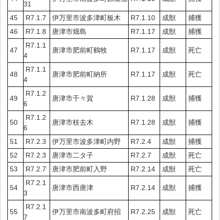
31
45
R7.1.7
伊万里市波多津町板木
R7.1.10
成獣
捕獲
46
R7.1.8
唐津市畑島
R7.1.17
成獣
捕獲
R7.1.1
47
唐津市肥前町鶴牧
R7.1.17
成獣
死亡
4
R7.1.1
48
唐津市肥前町納所
R7.1.17
成獣
死亡
4
R7.1.2
49
唐津市千々賀
R7.1.28
成獣
捕獲
6
R7.1.2
50
唐津市枝去木
R7.1.28
成獣
捕獲
6
51
R7.2.3
伊万里市波多津町内野
R7.2.4
成獣
捕獲
52
R7.2.3
唐津市二タ子
R7.2.7
成獣
死亡
53
R7.2.7
唐津市肥前町入野
R7.2.14
成獣
死亡
R7.2.1
54
唐津市西唐津
R7.2.14
成獣
捕獲
3
R7.2.1
55
伊万里市南波多町府招
R7.2.25
成獣
死亡
7