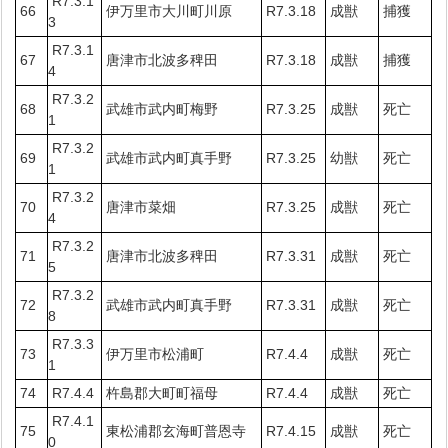
R7.3.1
66
伊万里市大川町川原
R7.3.18
成獣
捕獲
3
R7.3.1
67
唐津市北波多稗田
R7.3.18
成獣
捕獲
4
R7.3.2
68
武雄市武内町梅野
R7.3.25
成獣
死亡
1
R7.3.2
69
武雄市武内町真手野
R7.3.25
幼獣
死亡
1
R7.3.2
70
唐津市菜畑
R7.3.25
成獣
死亡
4
R7.3.2
71
唐津市北波多稗田
R7.3.31
成獣
死亡
5
R7.3.2
72
武雄市武内町真手野
R7.3.31
成獣
死亡
8
R7.3.3
73
伊万里市松浦町
R7.4.4
成獣
死亡
1
74
R7.4.4
杵島郡大町町福母
R7.4.4
成獣
死亡
R7.4.1
75
東松浦郡玄海町普恩寺
R7.4.15
成獣
死亡
0