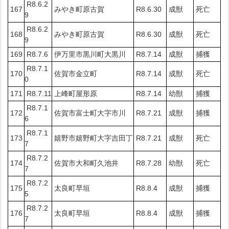
R8.6.2
167
みやき町原古賀
R8.6.30
成獣
死亡
9
R8.6.2
168
みやき町原古賀
R8.6.30
成獣
死亡
9
169
R8.7.6
伊万里市黒川町大黒川
R8.7.14
成獣
捕獲
R8.7.1
170
佐賀市金立町
R8.7.14
成獣
死亡
0
171
R8.7.11
上峰町屋形原
R8.7.14
幼獣
捕獲
R8.7.1
172
佐賀市富士町大字市川
R8.7.21
成獣
捕獲
6
R8.7.1
173
嬉野市嬉野町大字吉田丁
R8.7.21
成獣
死亡
7
R8.7.2
174
佐賀市大和町久池井
R8.7.28
幼獣
死亡
7
R8.7.2
175
太良町早垣
R8.8.4
成獣
捕獲
5
R8.7.2
176
太良町早垣
R8.8.4
成獣
捕獲
7