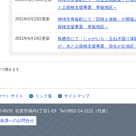
と土探検支援事業 脊振地区～
2021年6月23日更新
神埼市脊振町にて「田植え体験」が開催
探検支援事業 脊振地区～
2021年6月14日更新
鳥栖市にて「じゃがいも・玉ねぎ掘り体
が」水と土探検支援事業 弥生が丘地区
ウで開きます
ケー）サイト
リンク集
サイトマップ
0-8570 佐賀市城内1丁目1-59 Tel:0952-24-2111（代表）
各課へのお問合せ