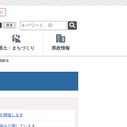
検
索
キ
ー
ワ
県土・まちづくり
県政情報
ー
ド
識醸成
トを開催します
動画を公開しています