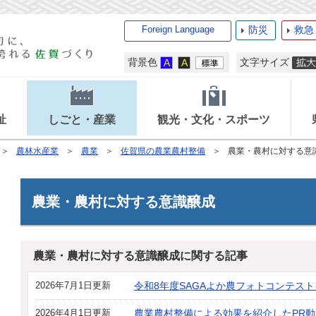
Foreign Language
防災
救急
背景色
文字サイズ
祉
しごと・産業
観光・文化・スポーツ
農林水産業
農業
佐賀県の農業農村整備
農業・農村に対する意
農業・農村に対する意識醸成
農業・農村に対する意識醸成に関する記事
2026年7月1日更新
令和8年度SAGAよか農フォトコンテス
2026年4月1日更新
農業農村整備による効果を紹介したPR