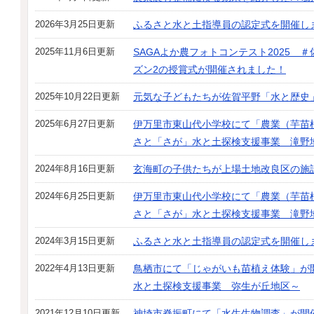
2026年3月25日更新
ふるさと水と土指導員の認定式を開催し
2025年11月6日更新
SAGAよか農フォトコンテスト2025
ズン2の授賞式が開催されました！
2025年10月22日更新
元気な子どもたちが佐賀平野「水と歴史
2025年6月27日更新
伊万里市東山代小学校にて「農業（芋苗
さと「さが」水と土探検支援事業 滝野
2024年8月16日更新
玄海町の子供たちが上場土地改良区の施
2024年6月25日更新
伊万里市東山代小学校にて「農業（芋苗
さと「さが」水と土探検支援事業 滝野
2024年3月15日更新
ふるさと水と土指導員の認定式を開催し
2022年4月13日更新
鳥栖市にて「じゃがいも苗植え体験」が
水と土探検支援事業 弥生が丘地区～
2021年12月10日更新
神埼市脊振町にて「水生生物調査」が開