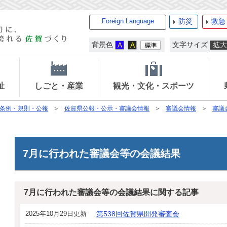
Foreign Language
防災
救急
背景色
文字サイズ
祉
しごと・産業
観光・文化・スポーツ
条例・規則・公報
佐賀県公報・公示・審議会情報
審議会情報
審議
7月に行われた審議会等の会議結果
7月に行われた審議会等の会議結果に関する記事
2025年10月29日更新
第538回佐賀県開発審査会