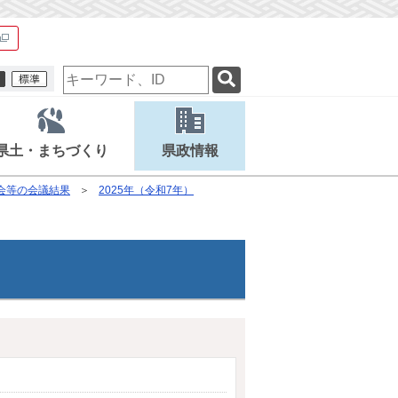
検
索
キ
ー
ワ
県土・まちづくり
県政情報
ー
ド
会等の会議結果
2025年（令和7年）