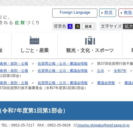
Foreign Language
防災
救急
背景色
文字サイズ
祉
しごと・産業
観光・文化・スポーツ
条例・規則・公報
佐賀県公報・公示・審議会情報
第37回佐賀県行政不
条例・規則・公報
佐賀県公報・公示・審議会情報
公示
令和7年
1回第1部会）
条例・規則・公報
佐賀県公報・公示・審議会情報
審議会情報
審議
37回佐賀県行政不服審査会（令和7年度第1回第1部会）
（令和7年度第1回第1部会）
TEL：0952-25-7217
FAX：0952-25-0629
houmu-shigaku@pref.saga.lg.jp