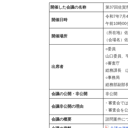
開催した会議の名称
第37回佐賀
令和7年7月
開催日時
午前10時00
（所在地）佐
開催場所
（会場名）佐
○委員
山口委員、
○審査庁
出席者
総務課長 
○事務局
総務部副部
会議の公開・非公開
非公開
・審査会では
会議非公開の理由
・審査会を
会議の概要
諮問案件に