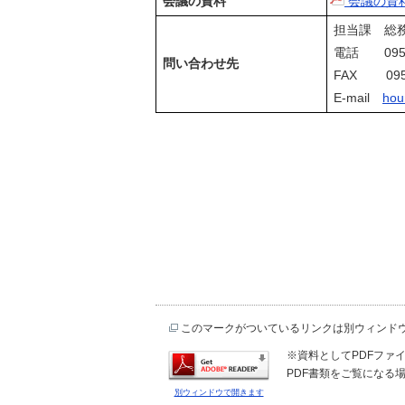
会議の資料
会議の資
担当課 総
電話 0952-
問い合わせ先
FAX 0952
E-mail
hou
このマークがついているリンクは別ウィンド
※資料としてPDFファイル
PDF書類をご覧になる場
別ウィンドウで開きます