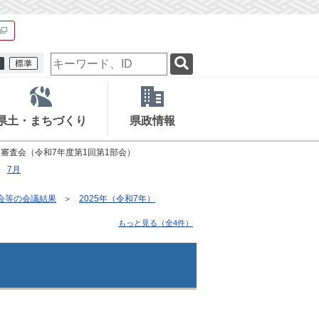
検
索
キ
ー
ワ
県土・まちづくり
県政情報
ー
ド
服審査会（令和7年度第1回第1部会）
7月
会等の会議結果
2025年（令和7年）
もっと見る（全4件）