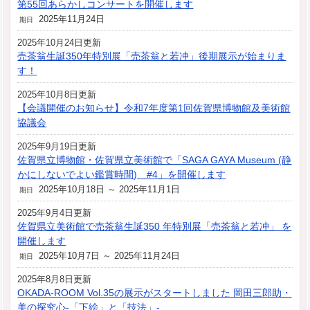
第55回あらかしコンサートを開催します
2025年11月24日
期日
2025年10月24日更新
売茶翁生誕350年特別展「売茶翁と若冲」後期展示が始まりま
す！
2025年10月8日更新
【会議開催のお知らせ】令和7年度第1回佐賀県博物館及美術館
協議会
2025年9月19日更新
佐賀県立博物館・佐賀県立美術館で「SAGA GAYA Museum (静
かにしないでよい鑑賞時間) #4」を開催します
2025年10月18日 ～ 2025年11月1日
期日
2025年9月4日更新
佐賀県立美術館で売茶翁生誕350 年特別展「売茶翁と若冲」 を
開催します
2025年10月7日 ～ 2025年11月24日
期日
2025年8月8日更新
OKADA-ROOM Vol.35の展示がスタートしました 岡田三郎助・
美の探究心-「下絵」と「技法」-