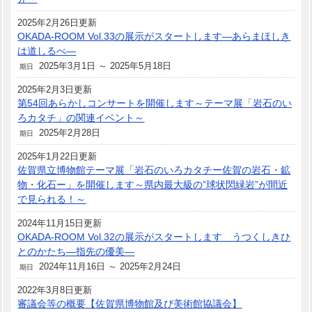
2025年2月26日更新
OKADA-ROOM Vol.33の展示がスタートします―あらまほしき
は道しるべ―
2025年3月1日 ～ 2025年5月18日
期日
2025年2月3日更新
第54回あらかしコンサートを開催します～テーマ展「岩石のい
ろカタチ」の関連イベント～
2025年2月28日
期日
2025年1月22日更新
佐賀県立博物館テーマ展「岩石のいろカタチー佐賀の岩石・鉱
物・化石ー」を開催します～県内最大級の”球状閃緑岩”が間近
で見られる！～
2024年11月15日更新
OKADA-ROOM Vol.32の展示がスタートします うつくしきひ
とのかたち―指先の優美―
2024年11月16日 ～ 2025年2月24日
期日
2022年3月8日更新
審議会等の概要【佐賀県博物館及び美術館協議会】