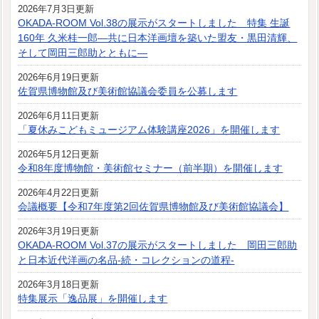
2026年7月3日更新
OKADA-ROOM Vol.38の展示がスタートしました 特集 生誕
160年 久米桂一郎―共に日本洋画壇を築いた盟友・黒田清輝、
そして岡田三郎助とともに―
2026年6月19日更新
佐賀県博物館及び美術館協議会委員を公募します
2026年6月11日更新
「夏休みこどもミュージアム体験講座2026」を開催します
2026年5月12日更新
令和8年度博物館・美術館セミナー（前半期）を開催します
2026年4月22日更新
会議概要【令和7年度第2回佐賀県博物館及び美術館協議会】
2026年3月19日更新
OKADA-ROOM Vol.37の展示がスタートしました 岡田三郎助
と日本近代洋画の名品-続・コレクションの道程-
2026年3月18日更新
特集展示「逸品展」を開催します