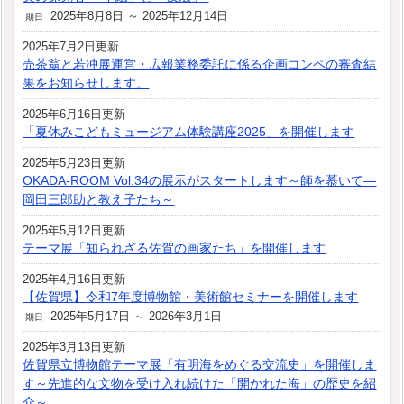
2025年8月8日 ～ 2025年12月14日
期日
2025年7月2日更新
売茶翁と若冲展運営・広報業務委託に係る企画コンペの審査結
果をお知らせします。
2025年6月16日更新
「夏休みこどもミュージアム体験講座2025」を開催します
2025年5月23日更新
OKADA-ROOM Vol.34の展示がスタートします～師を慕いて―
岡田三郎助と教え子たち～
2025年5月12日更新
テーマ展「知られざる佐賀の画家たち」を開催します
2025年4月16日更新
【佐賀県】令和7年度博物館・美術館セミナーを開催します
2025年5月17日 ～ 2026年3月1日
期日
2025年3月13日更新
佐賀県立博物館テーマ展「有明海をめぐる交流史」を開催しま
す～先進的な文物を受け入れ続けた「開かれた海」の歴史を紹
介～