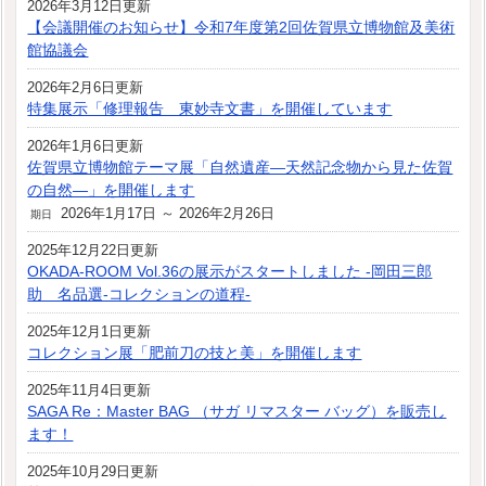
2026年3月12日更新
【会議開催のお知らせ】令和7年度第2回佐賀県立博物館及美術
館協議会
2026年2月6日更新
特集展示「修理報告 東妙寺文書」を開催しています
2026年1月6日更新
佐賀県立博物館テーマ展「自然遺産―天然記念物から見た佐賀
の自然―」を開催します
2026年1月17日 ～ 2026年2月26日
期日
2025年12月22日更新
OKADA-ROOM Vol.36の展示がスタートしました -岡田三郎
助 名品選-コレクションの道程-
2025年12月1日更新
コレクション展「肥前刀の技と美」を開催します
2025年11月4日更新
SAGA Re：Master BAG （サガ リマスター バッグ）を販売し
ます！
2025年10月29日更新